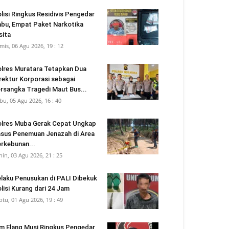
lisi Ringkus Residivis Pengedar
bu, Empat Paket Narkotika
sita
mis, 06 Agu 2026, 19 : 12
lres Muratara Tetapkan Dua
rektur Korporasi sebagai
rsangka Tragedi Maut Bus...
bu, 05 Agu 2026, 16 : 40
lres Muba Gerak Cepat Ungkap
sus Penemuan Jenazah di Area
rkebunan...
nin, 03 Agu 2026, 21 : 25
laku Penusukan di PALI Dibekuk
lisi Kurang dari 24 Jam
btu, 01 Agu 2026, 19 : 49
m Elang Musi Ringkus Pengedar