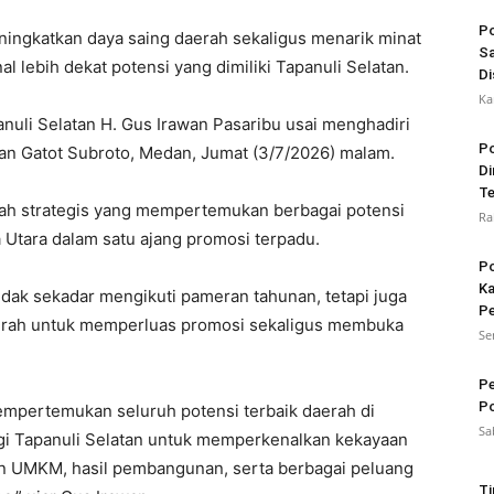
Po
ngkatkan daya saing daerah sekaligus menarik minat
Sa
 lebih dekat potensi yang dimiliki Tapanuli Selatan.
Di
Ka
nuli Selatan H. Gus Irawan Pasaribu usai menghadiri
Po
n Gatot Subroto, Medan, Jumat (3/7/2026) malam.
Di
Te
h strategis yang mempertemukan berbagai potensi
Ra
a Utara dalam satu ajang promosi terpadu.
Po
Ka
tidak sekadar mengikuti pameran tahunan, tetapi juga
Pe
daerah untuk memperluas promosi sekaligus membuka
Se
Pe
Po
pertemukan seluruh potensi terbaik daerah di
Sa
gi Tapanuli Selatan untuk memperkenalkan kekayaan
an UMKM, hasil pembangunan, serta berbagai peluang
Ti