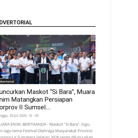
DVERTORIAL
dvertorial
uncurkan Maskot “Si Bara”, Muara
nim Matangkan Persiapan
orprov II Sumsel...
nggu, 26 Jul 2026, 16 : 43
ARA ENIM, BERITAANDA - Maskot "Si Bara", logo,
n lagu tema Festival Olahraga Masyarakat Provinsi
orprov) II Sumatera Selatan 2026 resmi diluncurkan