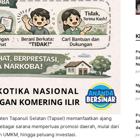
K
Pe
Di
N
Ju
Ny
Ke
Ju
Po
en Tapanuli Selatan (Tapsel) memanfaatkan ajang
Em
ebagai sarana memperluas promosi daerah, mulai dari
da
an UMKM, hingga peluang investasi.
Ju