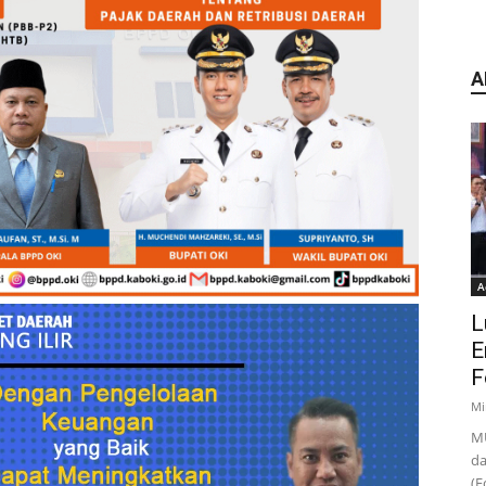
A
A
L
E
F
Mi
MU
da
(F