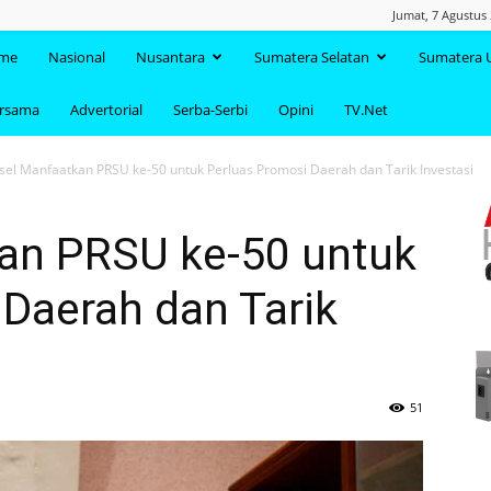
Jumat, 7 Agustus
TAANDA.NET
me
Nasional
Nusantara
Sumatera Selatan
Sumatera 
ersama
Advertorial
Serba-Serbi
Opini
TV.Net
sel Manfaatkan PRSU ke-50 untuk Perluas Promosi Daerah dan Tarik Investasi
an PRSU ke-50 untuk
Daerah dan Tarik
51