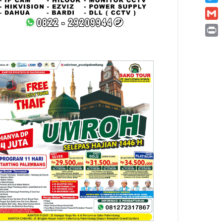
Twitt
Gmai
Print