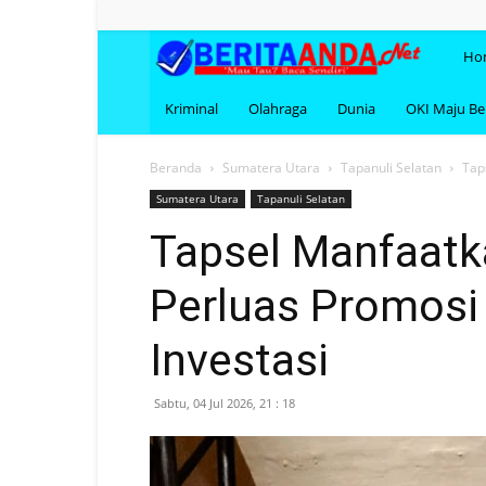
BERI
Ho
Kriminal
Olahraga
Dunia
OKI Maju B
Beranda
Sumatera Utara
Tapanuli Selatan
Tap
Sumatera Utara
Tapanuli Selatan
Tapsel Manfaatk
Perluas Promosi 
Investasi
Sabtu, 04 Jul 2026, 21 : 18