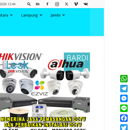
 2026 12:44
Utara
Lampung
Jambi
What
Tele
Mess
Line
Face