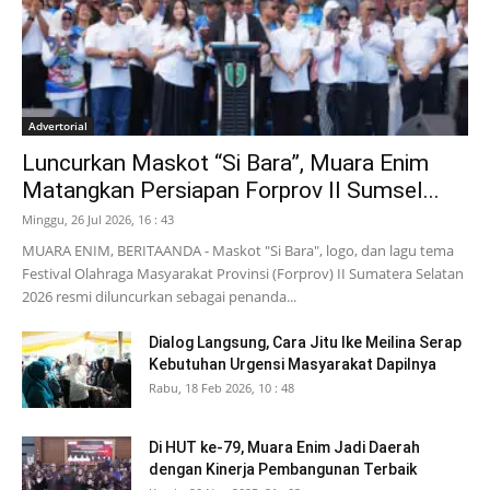
Advertorial
Luncurkan Maskot “Si Bara”, Muara Enim
Matangkan Persiapan Forprov II Sumsel...
Minggu, 26 Jul 2026, 16 : 43
MUARA ENIM, BERITAANDA - Maskot "Si Bara", logo, dan lagu tema
Festival Olahraga Masyarakat Provinsi (Forprov) II Sumatera Selatan
2026 resmi diluncurkan sebagai penanda...
Dialog Langsung, Cara Jitu Ike Meilina Serap
Kebutuhan Urgensi Masyarakat Dapilnya
Rabu, 18 Feb 2026, 10 : 48
Di HUT ke-79, Muara Enim Jadi Daerah
dengan Kinerja Pembangunan Terbaik