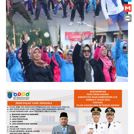
Twitt
Gmai
Print