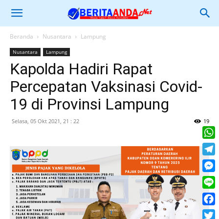
Beranda
Nusantara
Lampung
Nusantara
Lampung
Kapolda Hadiri Rapat
Percepatan Vaksinasi Covid-
19 di Provinsi Lampung
Selasa, 05 Okt 2021, 21 : 22
19
What
Tele
Mess
Line
Face