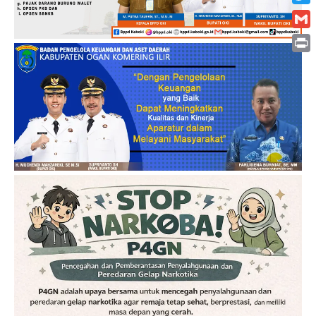
Twitt
Gmai
Print