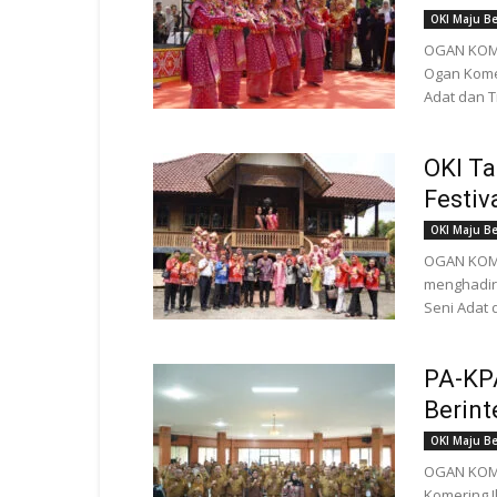
OKI Maju B
OGAN KOMER
Ogan Komer
Adat dan T
OKI Ta
Festiv
OKI Maju B
OGAN KOMER
menghadirk
Seni Adat 
PA-KP
Berint
OKI Maju B
OGAN KOME
Komering I