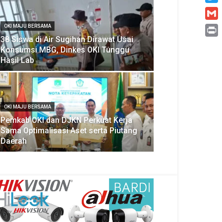
Twitt
Gmai
OKI MAJU BERSAMA
38 Siswa di Air Sugihan Dirawat Usai
Print
Konsumsi MBG, Dinkes OKI Tunggu
Hasil Lab
OKI MAJU BERSAMA
Pemkab OKI dan DJKN Perkuat Kerja
Sama Optimalisasi Aset serta Piutang
Daerah