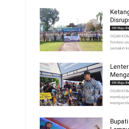
Ketang
Disrup
OKI Maju B
OGAN KOME
fondasi u
semakin ko
Lente
Menga
OKI Maju B
OGAN KOME
membayar 
memperoleh
Bupati