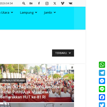
 2026 04:54
 Utara
Lampung
Jambi
TERBARU
What
Tele
OKI MAJU BERSAMA
Bupati OKI Bagikan 3.000 Bendera
Mess
Merah Putih, Ajak Masyarakat
Line
Semarakkan HUT ke-81 RI
Face