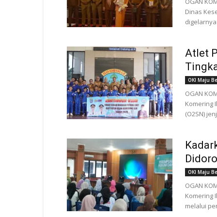
OGAN KOME
Dinas Kese
digelarnya
Atlet 
Tingka
OKI Maju B
OGAN KOME
Komering I
(O2SN) jen
Kadar
Didoro
OKI Maju B
OGAN KOME
Komering I
melalui pe