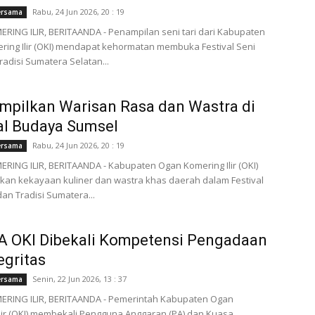
Rabu, 24 Jun 2026, 20 : 19
ersama
ING ILIR, BERITAANDA - Penampilan seni tari dari Kabupaten
ing Ilir (OKI) mendapat kehormatan membuka Festival Seni
radisi Sumatera Selatan...
mpilkan Warisan Rasa dan Wastra di
al Budaya Sumsel
Rabu, 24 Jun 2026, 20 : 19
ersama
ING ILIR, BERITAANDA - Kabupaten Ogan Komering Ilir (OKI)
an kekayaan kuliner dan wastra khas daerah dalam Festival
dan Tradisi Sumatera...
A OKI Dibekali Kompetensi Pengadaan
egritas
Senin, 22 Jun 2026, 13 : 37
ersama
RING ILIR, BERITAANDA - Pemerintah Kabupaten Ogan
lir (OKI) membekali Pengguna Anggaran (PA) dan Kuasa