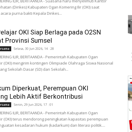
RING ILIR, BERITAANDA - Suasana haru menyelimuti Kantor
hatan (Dinkes) Kabupaten Ogan Komering Ilir (OKI) saat
 acara purna bakti Kepala Dinkes...
Pelajar OKI Siap Berlaga pada O2SN
t Provinsi Sumsel
Selasa, 30 Jun 2026, 14 : 28
ersama
RING ILIR, BERITAANDA - Pemerintah Kabupaten Ogan
lir (OKI) mengirim kontingen Olimpiade Olahraga Siswa Nasional
jang Sekolah Dasar (SD) dan Sekolah...
kum Diperkuat, Perempuan OKI
ng Lebih Aktif Berkontribusi
Senin, 29 Jun 2026, 17 : 01
ersama
RING ILIR, BERITAANDA - Pemerintah Kabupaten Ogan
lir (OKI) terus mendorong peningkatan kapasitas perempuan
nguatan kesadaran hukum (kadarkum) dan literasi politik....