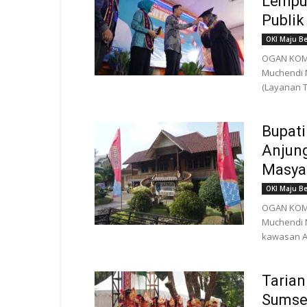
Lempu
Publik
OKI Maju B
OGAN KOMER
Muchendi 
(Layanan T
Bupati
Anjung
Masya
OKI Maju B
OGAN KOMER
Muchendi 
kawasan An
Tarian
Sumse