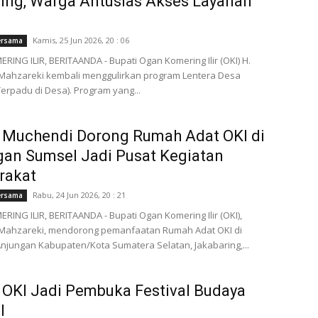
ing, Warga Antusias Akses Layanan
Kamis, 25 Jun 2026, 20 : 06
ersama
ING ILIR, BERITAANDA - Bupati Ogan Komering Ilir (OKI) H.
Mahzareki kembali menggulirkan program Lentera Desa
erpadu di Desa). Program yang...
 Muchendi Dorong Rumah Adat OKI di
an Sumsel Jadi Pusat Kegiatan
rakat
Rabu, 24 Jun 2026, 20 : 21
ersama
ING ILIR, BERITAANDA - Bupati Ogan Komering Ilir (OKI),
Mahzareki, mendorong pemanfaatan Rumah Adat OKI di
jungan Kabupaten/Kota Sumatera Selatan, Jakabaring,...
 OKI Jadi Pembuka Festival Budaya
l