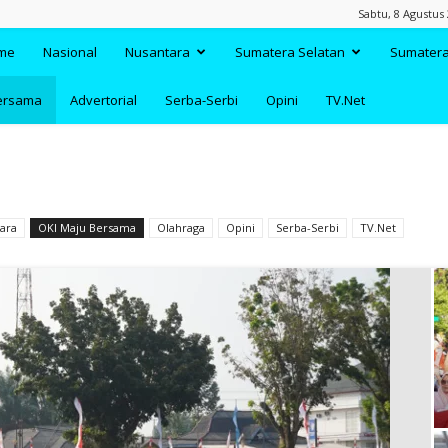
Sabtu, 8 Agustus
TAANDA.NET
me
Nasional
Nusantara
Sumatera Selatan
Sumatera
ersama
Advertorial
Serba-Serbi
Opini
TV.Net
ara
OKI Maju Bersama
Olahraga
Opini
Serba-Serbi
TV.Net