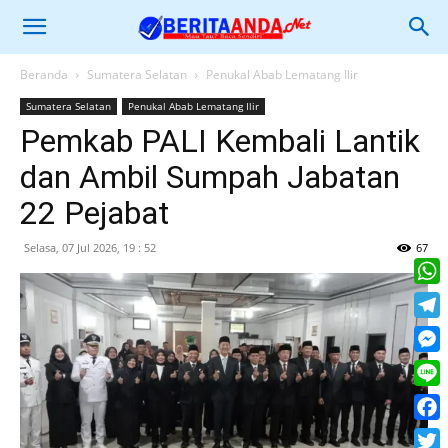
Beranda
Sumatera Selatan
Penukal Abab Lematang Ilir
Sumatera Selatan
Penukal Abab Lematang Ilir
Pemkab PALI Kembali Lantik
dan Ambil Sumpah Jabatan
22 Pejabat
Selasa, 07 Jul 2026, 19 : 52
67
What
Tele
Mess
Line
Face