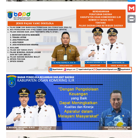
Twitt
Gmai
Print