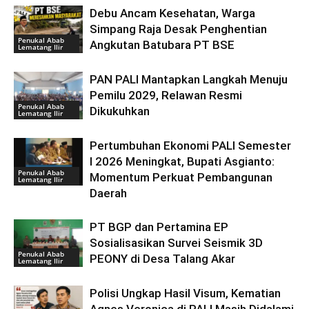
Debu Ancam Kesehatan, Warga
Simpang Raja Desak Penghentian
Penukal Abab
Angkutan Batubara PT BSE
Lematang Ilir
PAN PALI Mantapkan Langkah Menuju
Pemilu 2029, Relawan Resmi
Penukal Abab
Dikukuhkan
Lematang Ilir
Pertumbuhan Ekonomi PALI Semester
I 2026 Meningkat, Bupati Asgianto:
Penukal Abab
Momentum Perkuat Pembangunan
Lematang Ilir
Daerah
PT BGP dan Pertamina EP
Sosialisasikan Survei Seismik 3D
Penukal Abab
PEONY di Desa Talang Akar
Lematang Ilir
Polisi Ungkap Hasil Visum, Kematian
Agnes Veronica di PALI Masih Didalami