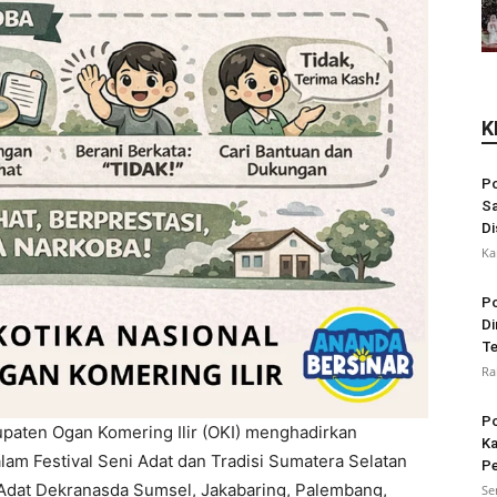
K
Po
Sa
Di
Ka
Po
Di
Te
Ra
Po
paten Ogan Komering Ilir (OKI) menghadirkan
Ka
lam Festival Seni Adat dan Tradisi Sumatera Selatan
Pe
Adat Dekranasda Sumsel, Jakabaring, Palembang,
Se