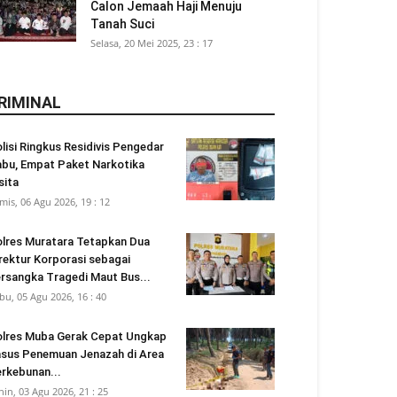
Calon Jemaah Haji Menuju
Tanah Suci
Selasa, 20 Mei 2025, 23 : 17
RIMINAL
lisi Ringkus Residivis Pengedar
bu, Empat Paket Narkotika
sita
mis, 06 Agu 2026, 19 : 12
lres Muratara Tetapkan Dua
rektur Korporasi sebagai
rsangka Tragedi Maut Bus...
bu, 05 Agu 2026, 16 : 40
lres Muba Gerak Cepat Ungkap
sus Penemuan Jenazah di Area
rkebunan...
nin, 03 Agu 2026, 21 : 25