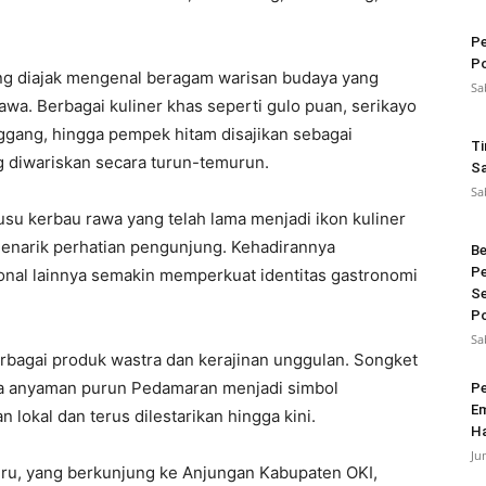
Pe
Po
ng diajak mengenal beragam warisan budaya yang
Sa
awa. Berbagai kuliner khas seperti gulo puan, serikayo
gang, hingga pempek hitam disajikan sebagai
Ti
g diwariskan secara turun-temurun.
Sa
Sa
su kerbau rawa yang telah lama menjadi ikon kuliner
 menarik perhatian pengunjung. Kehadirannya
Be
Pe
onal lainnya semakin memperkuat identitas gastronomi
Se
Po
Sa
erbagai produk wastra dan kerajinan unggulan. Songket
erta anyaman purun Pedamaran menjadi simbol
Pe
Em
an lokal dan terus dilestarikan hingga kini.
Ha
Ju
u, yang berkunjung ke Anjungan Kabupaten OKI,