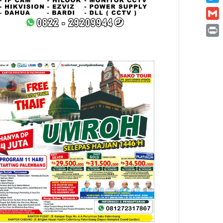
Twitt
Gmai
Print