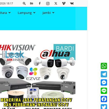
2026 18:17
Utara
Lampung
Jambi
What
Tele
Mess
Line
Face