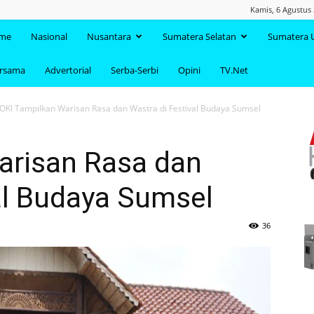
Kamis, 6 Agustus 
TAANDA.NET
me
Nasional
Nusantara
Sumatera Selatan
Sumatera 
ersama
Advertorial
Serba-Serbi
Opini
TV.Net
OKI Tampilkan Warisan Rasa dan Wastra di Festival Budaya Sumsel
arisan Rasa dan
al Budaya Sumsel
36