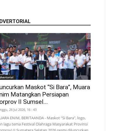
DVERTORIAL
dvertorial
uncurkan Maskot “Si Bara”, Muara
nim Matangkan Persiapan
orprov II Sumsel...
nggu, 26 Jul 2026, 16 : 43
ARA ENIM, BERITAANDA - Maskot "Si Bara", logo,
n lagu tema Festival Olahraga Masyarakat Provinsi
orprov) II Sumatera Selatan 2026 resmi diluncurkan