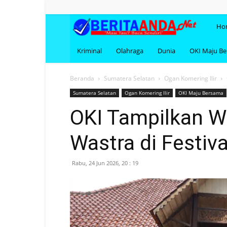
BERI
Ho
Kriminal
Olahraga
Dunia
OKI Maju B
Beranda
Sumatera Selatan
Ogan Komering Ilir
Sumatera Selatan
Ogan Komering Ilir
OKI Maju Bersama
OKI Tampilkan W
Wastra di Festiv
Rabu, 24 Jun 2026, 20 : 19