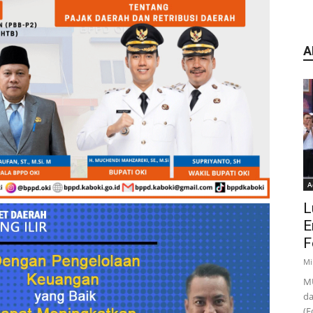
A
A
L
E
F
Mi
MU
da
(F