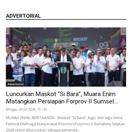
ADVERTORIAL
Advertorial
Luncurkan Maskot “Si Bara”, Muara Enim
Matangkan Persiapan Forprov II Sumsel...
Minggu, 26 Jul 2026, 16 : 43
MUARA ENIM, BERITAANDA - Maskot "Si Bara", logo, dan lagu tema
Festival Olahraga Masyarakat Provinsi (Forprov) II Sumatera Selatan
2026 resmi diluncurkan sebagai penanda...