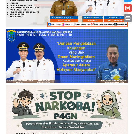
Twitt
Gmai
Print