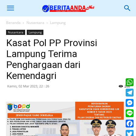
Beranda
Nusantara
Lampung
Nusantara
Lampung
Kasat Pol PP Provinsi
Lampung Terima
Penghargaan dari
Kemendagri
Kamis, 02 Mar 2023, 22 : 26
208
What
Tele
Mess
Line
Face