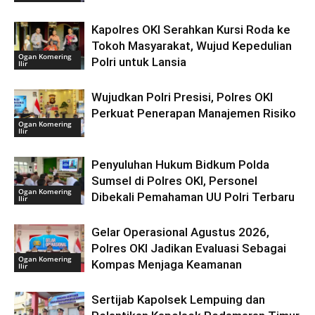
Kapolres OKI Serahkan Kursi Roda ke
Tokoh Masyarakat, Wujud Kepedulian
Ogan Komering
Polri untuk Lansia
Ilir
Wujudkan Polri Presisi, Polres OKI
Perkuat Penerapan Manajemen Risiko
Ogan Komering
Ilir
Penyuluhan Hukum Bidkum Polda
Sumsel di Polres OKI, Personel
Ogan Komering
Dibekali Pemahaman UU Polri Terbaru
Ilir
Gelar Operasional Agustus 2026,
Polres OKI Jadikan Evaluasi Sebagai
Ogan Komering
Kompas Menjaga Keamanan
Ilir
Sertijab Kapolsek Lempuing dan