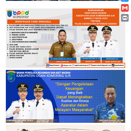
Twitt
Gmai
Print