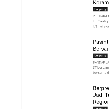
Korami
Lampung
PESIBAR-L
Inf. Taufi
II/Sriwija
Pasint
Bersa
Lampung
BANDAR LAM
ST bersam
bersama di
Berpre
Jadi T
Regio
Lampung