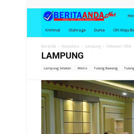
BERI
Ho
Kriminal
Olahraga
Dunia
OKI Maju B
Beranda
Nusantara
Lampung
Halaman 1054
LAMPUNG
Lampung Selatan
Metro
Tulang Bawang
Tulan