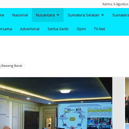
Kamis, 6 Agustus 
TAANDA.NET
me
Nasional
Nusantara
Sumatera Selatan
Sumatera
ersama
Advertorial
Serba-Serbi
Opini
TV.Net
g Bawang Barat