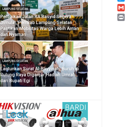
Twitt
LAMPUNG SELATAN
Gmai
Perbaikan Jalan RA Basyid Segera
Dimulai, Pemkab Lampung Selatan
Print
Pastikan Mobilitas Warga Lebih Aman
dan Nyaman
LAMPUNG SELATAN
Lantunkan Surat Al-Bayyinah, Buruh di
Rulung Raya Diganjar Hadiah Umrah
dari Bupati Egi