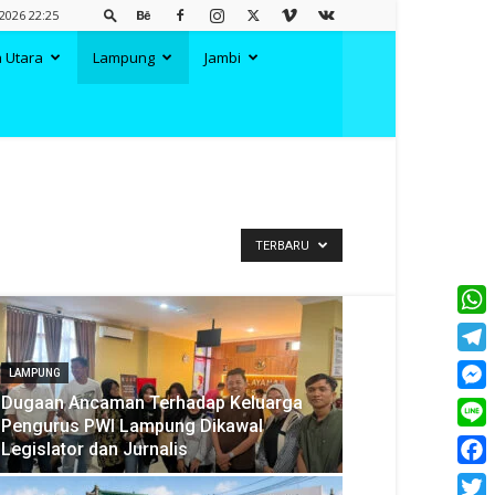
2026 22:25
 Utara
Lampung
Jambi
TERBARU
What
Tele
LAMPUNG
Dugaan Ancaman Terhadap Keluarga
Mess
Pengurus PWI Lampung Dikawal
Line
Legislator dan Jurnalis
Face