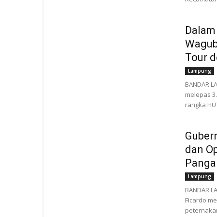
Dalam
Wagub 
Tour de
Lampung
BANDAR LA
melepas 3.
rangka HUT
Guber
dan Op
Panga
Lampung
BANDAR LA
Ficardo me
peternakan