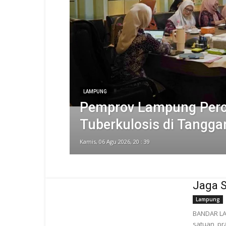
LAMPUNG
Pemprov Lampung Perc
Tuberkulosis di Tangg
Kamis, 06 Agu 2026, 20 : 39
Jaga S
Lampung
BANDAR LA
satuan, pr