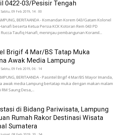
l 0422-03/Pesisir Tengah
Sabtu, 09 Feb 2019, 14 : 00
AMPUNG, BERITAANDA - Komandan Korem 043/Gatam Kolonel
q Hanafi beserta Ketua Persia KCK Kotoran Rem 043 PD
ya Rucca Taufiq Hanafi, meninjau pembangunan Koramil...
el Brigif 4 Mar/BS Tatap Muka
ma Awak Media Lampung
Sabtu, 09 Feb 2019, 06 : 14
PUNG, BERITAANDA - Pasintel Brigif 4 Mar/BS Mayor Imanda,
a awak media Lampung bertatap muka dengan makan malam
 RM Saung Desa,...
stasi di Bidang Pariwisata, Lampung
uan Rumah Rakor Destinasi Wisata
nal Sumatera
Jumat, 08 Feb 2019, 20 : 54