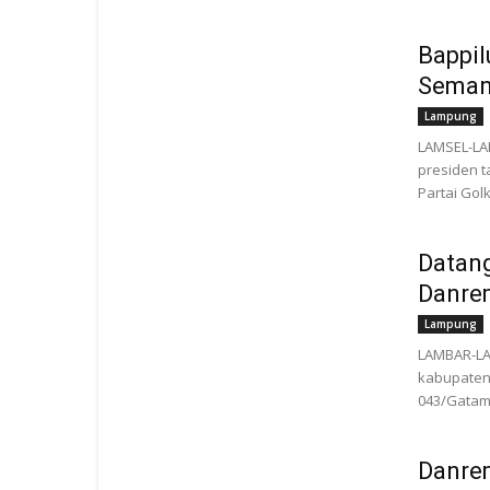
Bappil
Semang
Lampung
LAMSEL-LAM
presiden t
Partai Go
Datang
Danre
Lampung
LAMBAR-LA
kabupaten 
043/Gatam 
Danre