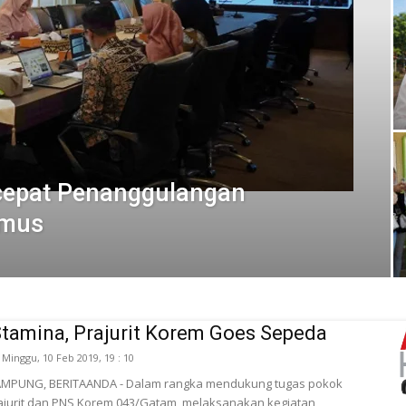
epat Penanggulangan
amus
tamina, Prajurit Korem Goes Sepeda
Minggu, 10 Feb 2019, 19 : 10
MPUNG, BERITAANDA - Dalam rangka mendukung tugas pokok
ajurit dan PNS Korem 043/Gatam, melaksanakan kegiatan