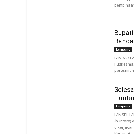
pembinaan 
Bupat
Banda
Lampung
LAMBAR-LA
Puskesmas
peresmian 
Seles
Huntar
Lampung
LAMSEL-LA
(huntara) 
dikerjakan
Kecamatan.