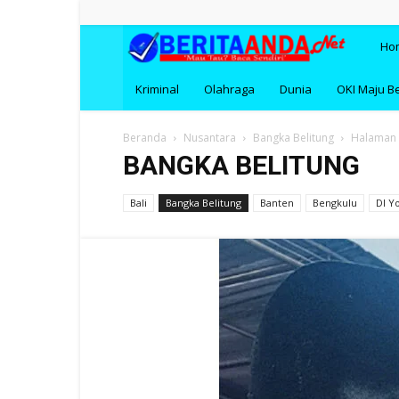
BERI
Ho
Kriminal
Olahraga
Dunia
OKI Maju B
Beranda
Nusantara
Bangka Belitung
Halaman
BANGKA BELITUNG
Bali
Bangka Belitung
Banten
Bengkulu
DI Y