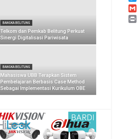
Twitt
Gmai
BANGKA BELITUNG
Print
Telkom dan Pemkab Belitung Perkuat
Sinergi Digitalisasi Pariwisata
BANGKA BELITUNG
Mahasiswa UBB Terapkan Sistem
Pembelajaran Berbasis Case Method
Sebagai Implementasi Kurikulum OBE