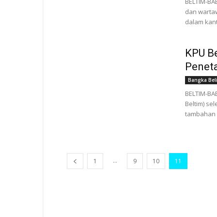
BELTIM-BAB
dan wartaw
dalam kant
KPU Be
Penet
Bangka Bel
BELTIM-BAB
Beltim) se
tambahan (
...
1
9
10
11