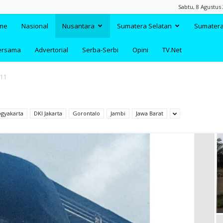
Sabtu, 8 Agustus
TAANDA.NET
me
Nasional
Nusantara
Sumatera Selatan
Sumatera
ersama
Advertorial
Serba-Serbi
Opini
TV.Net
 11
ogyakarta
DKI Jakarta
Gorontalo
Jambi
Jawa Barat