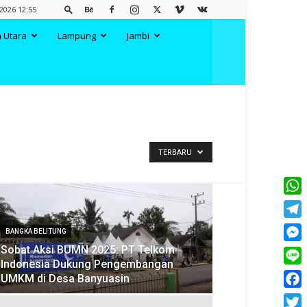
 2026 12:55
 Utara
Lampung
Jambi
TERBARU
What
Tele
BANGKA BELITUNG
Sobat Aksi BUMN 2025: PT Telkom
Mess
Indonesia Dukung Pengembangan
Line
UMKM di Desa Banyuasin
Face