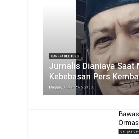
BANGKA BELITUNG
Jurnalis Dianiaya Saat 
Kebebasan Pers Kembal
Minggu, 08 Mar 2026, 21 : 00
Bawasl
Ormas
Bangka Bel