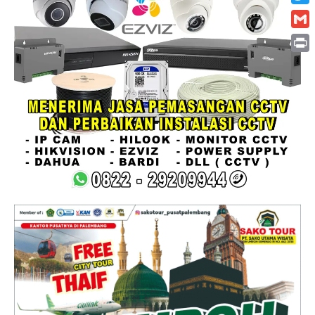
Twitt
Gmai
Print