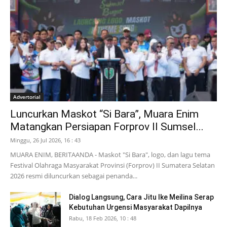
Advertorial
Luncurkan Maskot “Si Bara”, Muara Enim
Matangkan Persiapan Forprov II Sumsel...
Minggu, 26 Jul 2026, 16 : 43
MUARA ENIM, BERITAANDA - Maskot "Si Bara", logo, dan lagu tema
Festival Olahraga Masyarakat Provinsi (Forprov) II Sumatera Selatan
2026 resmi diluncurkan sebagai penanda...
Dialog Langsung, Cara Jitu Ike Meilina Serap
Kebutuhan Urgensi Masyarakat Dapilnya
Rabu, 18 Feb 2026, 10 : 48