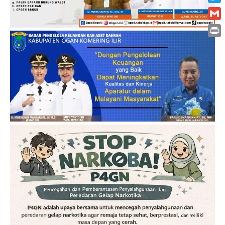
Twitt
Gmai
Print