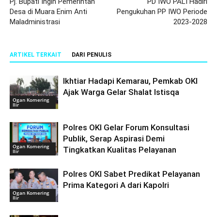
Pj. Bupati Ingin Pemerintah
PD IWO PALI Hadiri
Desa di Muara Enim Anti
Pengukuhan PP IWO Periode
Maladministrasi
2023-2028
ARTIKEL TERKAIT
DARI PENULIS
Ikhtiar Hadapi Kemarau, Pemkab OKI
Ajak Warga Gelar Shalat Istisqa
Ogan Komering
Ilir
Polres OKI Gelar Forum Konsultasi
Publik, Serap Aspirasi Demi
Ogan Komering
Tingkatkan Kualitas Pelayanan
Ilir
Polres OKI Sabet Predikat Pelayanan
Prima Kategori A dari Kapolri
Ogan Komering
Ilir