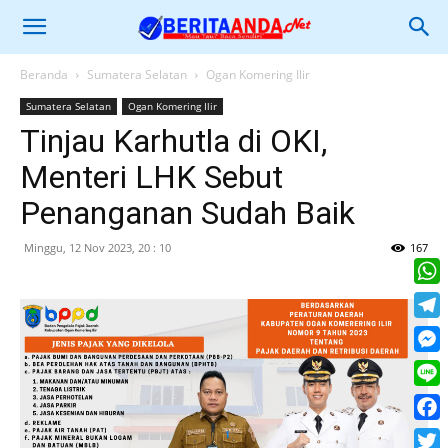
Beranda
Sumatera Selatan
Ogan Komering Ilir
Sumatera Selatan
Ogan Komering Ilir
Tinjau Karhutla di OKI,
Menteri LHK Sebut
Penanganan Sudah Baik
Minggu, 12 Nov 2023, 20 : 10
167
What
Tele
Mess
Line
Face