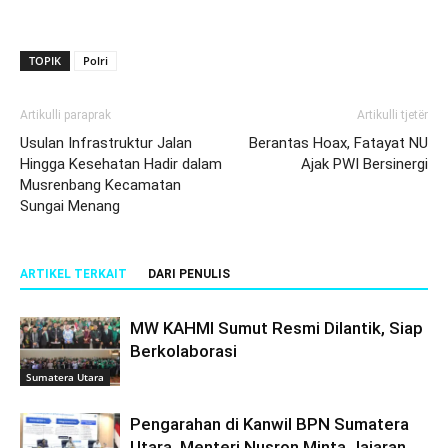
TOPIK
Polri
Artikulli paraprak
Artikulli tjetër
Usulan Infrastruktur Jalan
Berantas Hoax, Fatayat NU
Hingga Kesehatan Hadir dalam
Ajak PWI Bersinergi
Musrenbang Kecamatan
Sungai Menang
ARTIKEL TERKAIT
DARI PENULIS
MW KAHMI Sumut Resmi Dilantik, Siap
Berkolaborasi
Sumatera Utara
Pengarahan di Kanwil BPN Sumatera
Utara, Menteri Nusron Minta Jajaran