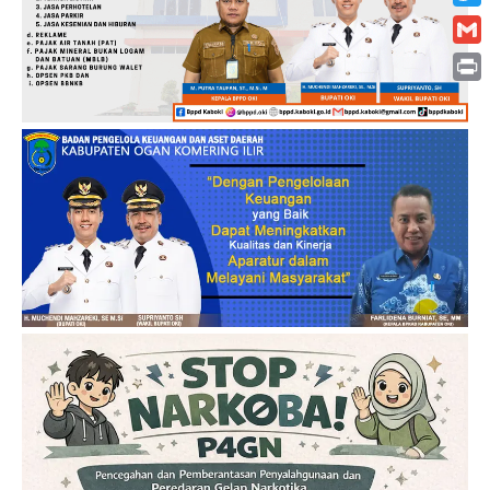
Twitt
Gmai
Print