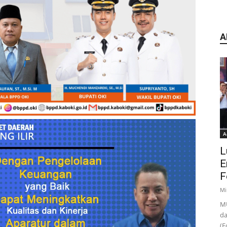
A
A
L
E
F
Mi
MU
da
(F