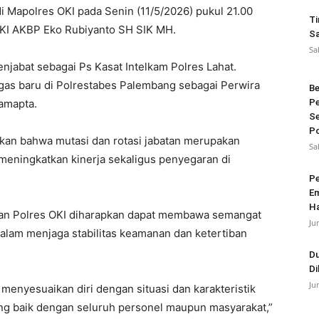
i Mapolres OKI pada Senin (11/5/2026) pukul 21.00
Ti
OKI AKBP Eko Rubiyanto SH SIK MH.
Sa
Sa
jabat sebagai Ps Kasat Intelkam Polres Lahat.
ugas baru di Polrestabes Palembang sebagai Perwira
Be
amapta.
Pe
Se
Po
an bahwa mutasi dan rotasi jabatan merupakan
Sa
 meningkatkan kinerja sekaligus penyegaran di
Pe
Em
Ha
ngan Polres OKI diharapkan dapat membawa semangat
Ju
alam menjaga stabilitas keamanan dan ketertiban
Du
Di
Ju
menyesuaikan diri dengan situasi dan karakteristik
ng baik dengan seluruh personel maupun masyarakat,”