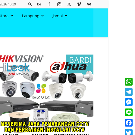
2026 10:39
Utara
Lampung
Jambi
What
Tele
Mess
Line
Face