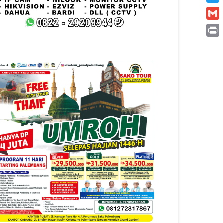
Twitt
Gmai
Print