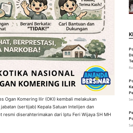
K
Po
Di
Te
Ra
Po
Ka
Pe
es Ogan Komering Ilir (OKI) kembali melakukan
Se
abatan (sertijab) Kepala Satuan Intelijen dan
Pe
t resmi diserahterimakan dari Iptu Feri Wijaya SH MH
Po
Sa