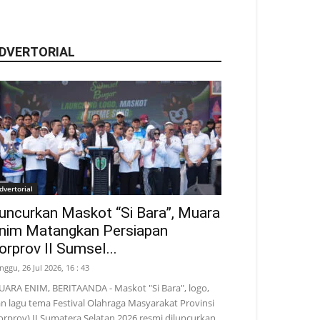
DVERTORIAL
dvertorial
uncurkan Maskot “Si Bara”, Muara
nim Matangkan Persiapan
orprov II Sumsel...
nggu, 26 Jul 2026, 16 : 43
ARA ENIM, BERITAANDA - Maskot "Si Bara", logo,
n lagu tema Festival Olahraga Masyarakat Provinsi
orprov) II Sumatera Selatan 2026 resmi diluncurkan