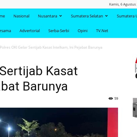
Kamis, 6 Agustus 
TAANDA.NET
me
Nasional
Nusantara
Sumatera Selatan
Sumatera 
ersama
Advertorial
Serba-Serbi
Opini
TV.Net
Polres OKI Gelar Sertijab Kasat Intelkam, Ini Pejabat Barunya
Sertijab Kasat
jabat Barunya
59