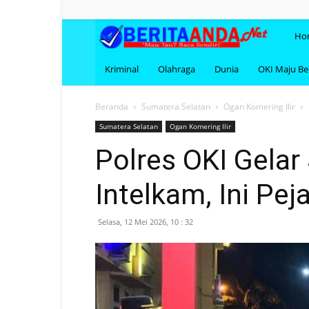
BERI
Ho
Kriminal
Olahraga
Dunia
OKI Maju B
Beranda
Sumatera Selatan
Ogan Komering Ilir
Sumatera Selatan
Ogan Komering Ilir
Polres OKI Gelar 
Intelkam, Ini Pe
Selasa, 12 Mei 2026, 10 : 32