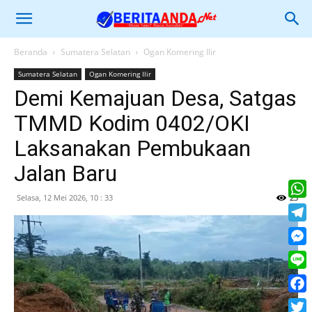
Beranda
Sumatera Selatan
Ogan Komering Ilir
Sumatera Selatan
Ogan Komering Ilir
Demi Kemajuan Desa, Satgas
TMMD Kodim 0402/OKI
Laksanakan Pembukaan
Jalan Baru
Selasa, 12 Mei 2026, 10 : 33
23
What
Tele
Mess
Line
Face