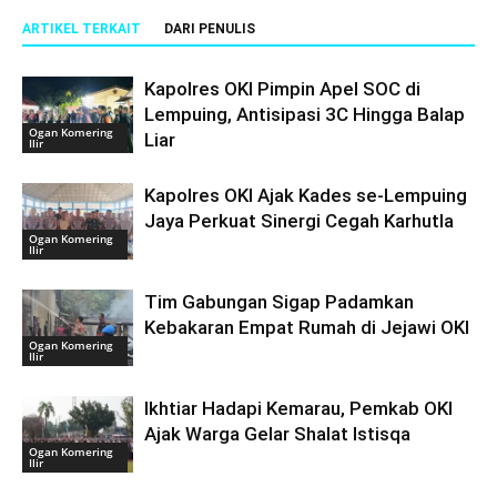
ARTIKEL TERKAIT
DARI PENULIS
Kapolres OKI Pimpin Apel SOC di
Lempuing, Antisipasi 3C Hingga Balap
Ogan Komering
Liar
Ilir
Kapolres OKI Ajak Kades se-Lempuing
Jaya Perkuat Sinergi Cegah Karhutla
Ogan Komering
Ilir
Tim Gabungan Sigap Padamkan
Kebakaran Empat Rumah di Jejawi OKI
Ogan Komering
Ilir
Ikhtiar Hadapi Kemarau, Pemkab OKI
Ajak Warga Gelar Shalat Istisqa
Ogan Komering
Ilir