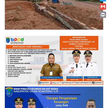
Twitt
Gmai
Print