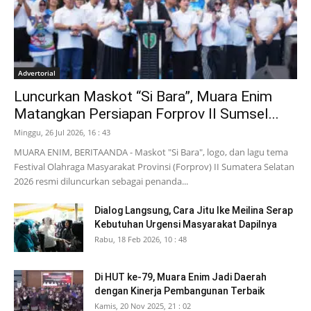
Advertorial
Luncurkan Maskot “Si Bara”, Muara Enim
Matangkan Persiapan Forprov II Sumsel...
Minggu, 26 Jul 2026, 16 : 43
MUARA ENIM, BERITAANDA - Maskot "Si Bara", logo, dan lagu tema
Festival Olahraga Masyarakat Provinsi (Forprov) II Sumatera Selatan
2026 resmi diluncurkan sebagai penanda...
Dialog Langsung, Cara Jitu Ike Meilina Serap
Kebutuhan Urgensi Masyarakat Dapilnya
Rabu, 18 Feb 2026, 10 : 48
Di HUT ke-79, Muara Enim Jadi Daerah
dengan Kinerja Pembangunan Terbaik
Kamis, 20 Nov 2025, 21 : 02