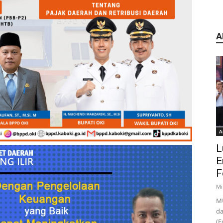
A
A
L
E
F
Mi
MU
da
(F