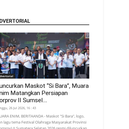
DVERTORIAL
dvertorial
uncurkan Maskot “Si Bara”, Muara
nim Matangkan Persiapan
orprov II Sumsel...
nggu, 26 Jul 2026, 16 : 43
ARA ENIM, BERITAANDA - Maskot "Si Bara", logo,
n lagu tema Festival Olahraga Masyarakat Provinsi
orprov) II Sumatera Selatan 2026 resmi diluncurkan