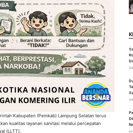
K
Sa
Ro
Di
Sa
Du
Te
Sa
Sa
Pe
intah Kabupaten (Pemkab) Lampung Selatan terus
Di
 kualitas layanan sanitasi melalui percepatan
N
al (LLTT).
Ju