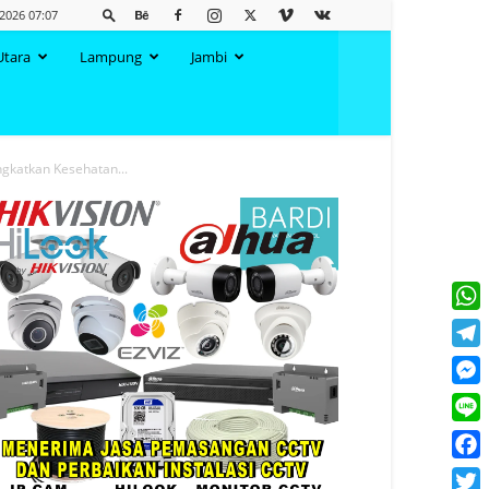
 2026 07:07
Utara
Lampung
Jambi
gkatkan Kesehatan...
What
Tele
Mess
Line
Face