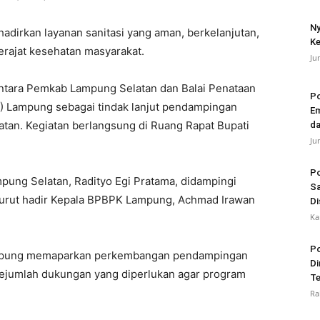
Ny
dirkan layanan sanitasi yang aman, berkelanjutan,
Ke
erajat kesehatan masyarakat.
Ju
antara Pemkab Lampung Selatan dan Balai Penataan
Po
 Lampung sebagai tindak lanjut pendampingan
Em
tan. Kegiatan berlangsung di Ruang Rapat Bupati
da
Ju
Po
pung Selatan, Radityo Egi Pratama, didampingi
Sa
 Turut hadir Kepala BPBPK Lampung, Achmad Irawan
Di
Ka
Po
ampung memaparkan perkembangan pendampingan
Di
ejumlah dukungan yang diperlukan agar program
Te
Ra