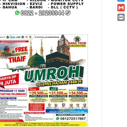
Twitt
Gmai
Print