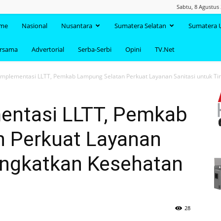
Sabtu, 8 Agustus
TAANDA.NET
me
Nasional
Nusantara
Sumatera Selatan
Sumatera 
ersama
Advertorial
Serba-Serbi
Opini
TV.Net
Implementasi LLTT, Pemkab Lampung Selatan Perkuat Layanan Sanitasi untuk Tin
entasi LLTT, Pemkab
 Perkuat Layanan
Tingkatkan Kesehatan
28