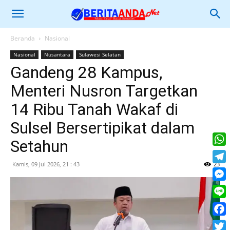
Beranda
Nasional
Nasional
Nusantara
Sulawesi Selatan
Gandeng 28 Kampus,
Menteri Nusron Targetkan
14 Ribu Tanah Wakaf di
Sulsel Bersertipikat dalam
Setahun
What
Kamis, 09 Jul 2026, 21 : 43
23
Tele
Mess
Line
Face