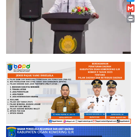
Twitt
Gmai
Print