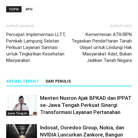
TOPIK
BPN
Artikulli paraprak
Artikulli tjetër
Percepat Implementasi LLTT,
Kementerian ATR/BPN
Pemkab Lampung Selatan
Tegaskan Pendaftaran Tanah
Perkuat Layanan Sanitasi
Ulayat untuk Lindungi Hak
untuk Tingkatkan Kesehatan
Masyarakat Adat, Bukan
Masyarakat
Jadikan Tanah Negara
ARTIKEL TERKAIT
DARI PENULIS
Menteri Nusron Ajak BPKAD dan IPPAT
se-Jawa Tengah Perkuat Sinergi
Transformasi Layanan Pertanahan
Jawa Tengah
Indosat, Ooredoo Group, Nokia, dan
NVIDIA Luncurkan Zankore, Bangun