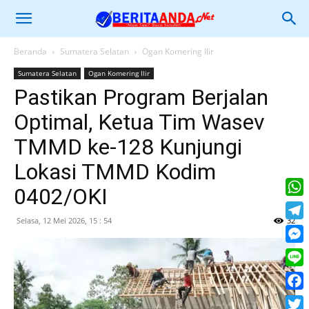
Beranda
Sumatera Selatan
Ogan Komering Ilir
Sumatera Selatan
Ogan Komering Ilir
Pastikan Program Berjalan
Optimal, Ketua Tim Wasev
TMMD ke-128 Kunjungi
Lokasi TMMD Kodim
0402/OKI
What
Selasa, 12 Mei 2026, 15 : 54
32
Tele
Mess
Line
Face