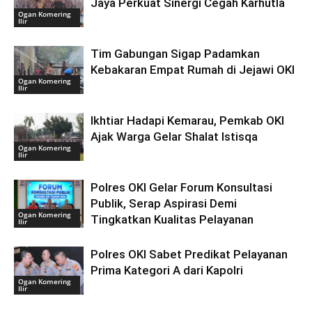
Jaya Perkuat Sinergi Cegah Karhutla
Ogan Komering
Ilir
Tim Gabungan Sigap Padamkan
Kebakaran Empat Rumah di Jejawi OKI
Ogan Komering
Ilir
Ikhtiar Hadapi Kemarau, Pemkab OKI
Ajak Warga Gelar Shalat Istisqa
Ogan Komering
Ilir
Polres OKI Gelar Forum Konsultasi
Publik, Serap Aspirasi Demi
Ogan Komering
Tingkatkan Kualitas Pelayanan
Ilir
Polres OKI Sabet Predikat Pelayanan
Prima Kategori A dari Kapolri
Ogan Komering
Ilir