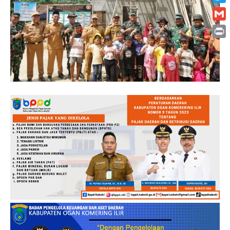
Twitt
Gmai
Print