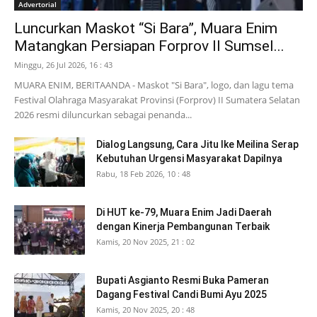
Advertorial
Luncurkan Maskot “Si Bara”, Muara Enim
Matangkan Persiapan Forprov II Sumsel...
Minggu, 26 Jul 2026, 16 : 43
MUARA ENIM, BERITAANDA - Maskot "Si Bara", logo, dan lagu tema
Festival Olahraga Masyarakat Provinsi (Forprov) II Sumatera Selatan
2026 resmi diluncurkan sebagai penanda...
Dialog Langsung, Cara Jitu Ike Meilina Serap
Kebutuhan Urgensi Masyarakat Dapilnya
Rabu, 18 Feb 2026, 10 : 48
Di HUT ke-79, Muara Enim Jadi Daerah
dengan Kinerja Pembangunan Terbaik
Kamis, 20 Nov 2025, 21 : 02
Bupati Asgianto Resmi Buka Pameran
Dagang Festival Candi Bumi Ayu 2025
Kamis, 20 Nov 2025, 20 : 48