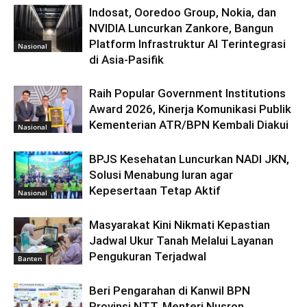
Indosat, Ooredoo Group, Nokia, dan
NVIDIA Luncurkan Zankore, Bangun
Platform Infrastruktur AI Terintegrasi
Nasional
di Asia-Pasifik
Raih Popular Government Institutions
Award 2026, Kinerja Komunikasi Publik
Kementerian ATR/BPN Kembali Diakui
Nasional
BPJS Kesehatan Luncurkan NADI JKN,
Solusi Menabung Iuran agar
Kepesertaan Tetap Aktif
Nasional
Masyarakat Kini Nikmati Kepastian
Jadwal Ukur Tanah Melalui Layanan
Pengukuran Terjadwal
Banten
Beri Pengarahan di Kanwil BPN
Provinsi NTT, Menteri Nusron