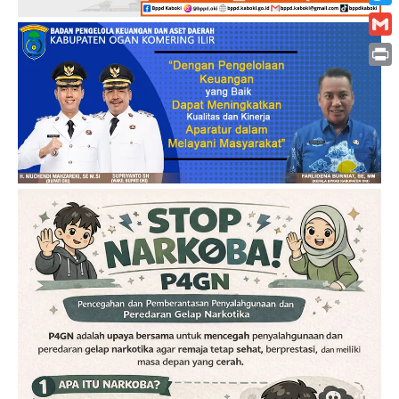
Twitt
Gmai
Print