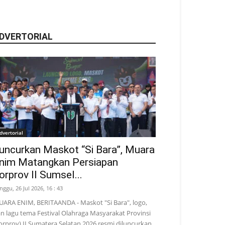
DVERTORIAL
dvertorial
uncurkan Maskot “Si Bara”, Muara
nim Matangkan Persiapan
orprov II Sumsel...
nggu, 26 Jul 2026, 16 : 43
ARA ENIM, BERITAANDA - Maskot "Si Bara", logo,
n lagu tema Festival Olahraga Masyarakat Provinsi
orprov) II Sumatera Selatan 2026 resmi diluncurkan