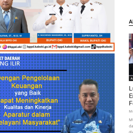
A
A
L
E
F
Mi
MU
da
(F