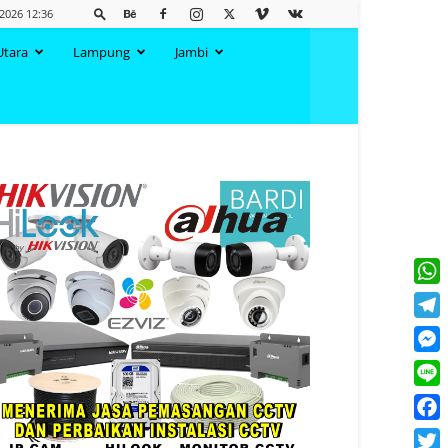
 2026 12:36
Utara
Lampung
Jambi
What
Tele
Mess
Line
Face