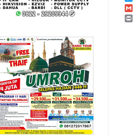
Twitt
Gmai
Print