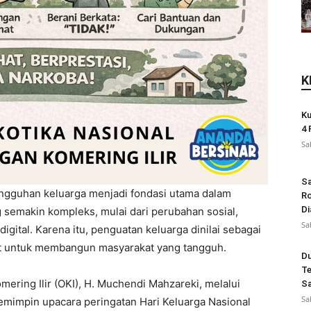
K
Ku
4 
Sa
Sa
ngguhan keluarga menjadi fondasi utama dalam
Ro
Di
 semakin kompleks, mulai dari perubahan sosial,
Sa
gital. Karena itu, penguatan keluarga dinilai sebagai
uat untuk membangun masyarakat yang tangguh.
Du
Te
ering Ilir (OKI), H. Muchendi Mahzareki, melalui
Sa
Sa
emimpin upacara peringatan Hari Keluarga Nasional