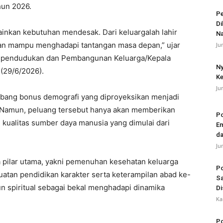
hun 2026.
Pe
Di
lainkan kebutuhan mendesak. Dari keluargalah lahir
N
 dan mampu menghadapi tantangan masa depan,” ujar
Ju
ependudukan dan Pembangunan Keluarga/Kepala
Ny
(29/6/2026).
Ke
Ju
mbang bonus demografi yang diproyeksikan menjadi
 Namun, peluang tersebut hanya akan memberikan
Po
n kualitas sumber daya manusia yang dimulai dari
Em
da
Ju
 pilar utama, yakni pemenuhan kesehatan keluarga
Po
atan pendidikan karakter serta keterampilan abad ke-
Sa
 spiritual sebagai bekal menghadapi dinamika
Di
Ka
Po