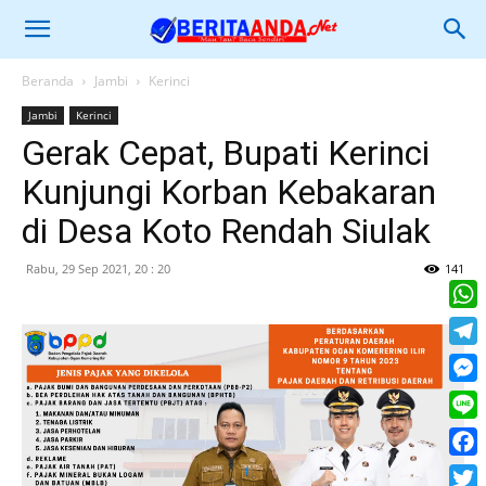
Beranda
Jambi
Kerinci
Jambi
Kerinci
Gerak Cepat, Bupati Kerinci
Kunjungi Korban Kebakaran
di Desa Koto Rendah Siulak
Rabu, 29 Sep 2021, 20 : 20
141
What
Tele
Mess
Line
Face