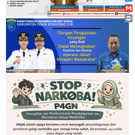
Twitt
Gmai
Print