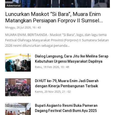
Advertorial
Luncurkan Maskot “Si Bara”, Muara Enim
Matangkan Persiapan Forprov II Sumsel...
Minggu, 26 Jul 2026, 16 : 43
MUARA ENIM, BERITAANDA - Maskot "Si Bara", logo, dan lagu tema
Festival Olahraga Masyarakat Provinsi (Forprov) II Sumatera Selatan
2026 resmi diluncurkan sebagai penanda...
Dialog Langsung, Cara Jitu Ike Meilina Serap
Kebutuhan Urgensi Masyarakat Dapilnya
Rabu, 18 Feb 2026, 10 : 48
Di HUT ke-79, Muara Enim Jadi Daerah
dengan Kinerja Pembangunan Terbaik
Kamis, 20 Nov 2025, 21 : 02
Bupati Asgianto Resmi Buka Pameran
Dagang Festival Candi Bumi Ayu 2025