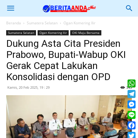
Beranda
Sumatera Selatan
Ogan Komering Ilir
Sumatera Selatan
Ogan Komering Ilir
OKI Maju Bersama
Dukung Asta Cita Presiden
Prabowo, Bupati-Wabup OKI
Gerak Cepat Lakukan
Konsolidasi dengan OPD
Kamis, 20 Feb 2025, 19 : 29
343
What
Tele
Mess
Line
Face