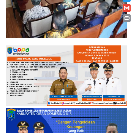
Twitt
Gmai
Print