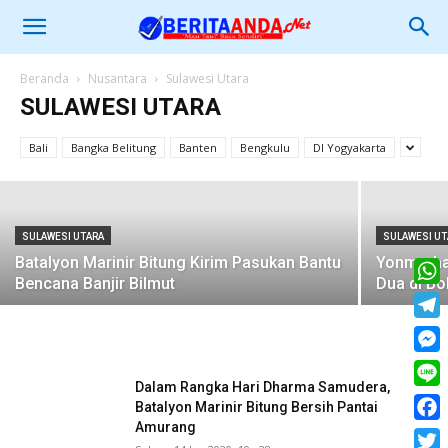
SULAWESI UTARA
Beranda
Nusantara
Sulawesi Utara
Dukung Pam RI 1, Marinir Bitung
SULAWESI UTARA
Terjunkan 1 SSK
Bali
Bangka Belitung
Banten
Bengkulu
DI Yogyakarta
Sabtu, 30 Mar 2019, 23 : 18
SULAWESI UTARA
SULAWESI UT
Batalyon Marinir Bitung Kirim Pasukan Bantu
Yonmarhan
Bencana Banjir Bilmut
Dua di Bo
What
Tele
Mess
Dalam Rangka Hari Dharma Samudera,
Line
Batalyon Marinir Bitung Bersih Pantai
Amurang
Face