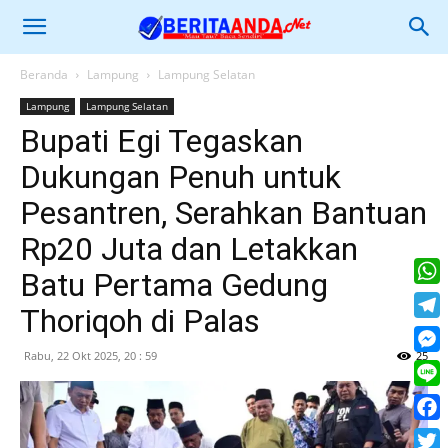
Beranda
Lampung
Lampung Selatan
Lampung
Lampung Selatan
Bupati Egi Tegaskan
Dukungan Penuh untuk
Pesantren, Serahkan Bantuan
Rp20 Juta dan Letakkan
Batu Pertama Gedung
What
Thoriqoh di Palas
Tele
Rabu, 22 Okt 2025, 20 : 59
25
Mess
Line
Face