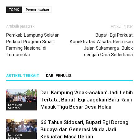
TOPIK
Pemerintahan
Artikulli paraprak
Artikulli tjetër
Pemkab Lampung Selatan
Bupati Egi Perkuat
Perkuat Program Smart
Konektivitas Wisata, Resmikan
Farming Nasional di
Jalan Sukamarga–Bulok
Trimomukti
dengan Cara Sederhana
ARTIKEL TERKAIT
DARI PENULIS
Dari Kampung ‘Acak-acakan’ Jadi Lebih
Tertata, Bupati Egi Jagokan Baru Ranji
Lampung
Masuk Tiga Besar Desa Helau
Selatan
66 Tahun Sidosari, Bupati Egi Dorong
Budaya dan Generasi Muda Jadi
Lampung
Kekuatan Masa Depan
Selatan