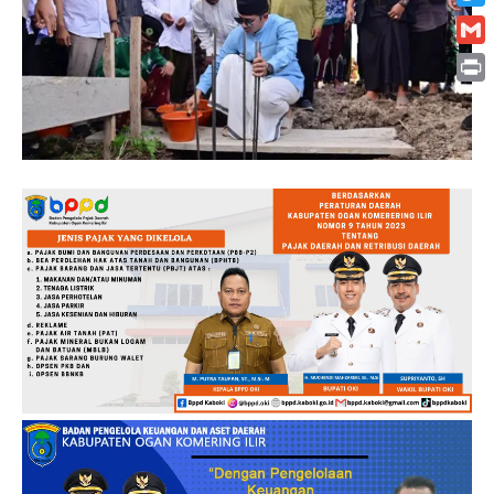
Twitt
Gmai
Print