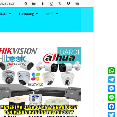
 2026 04:22
Utara
Lampung
Jambi
What
Tele
Mess
Line
Face