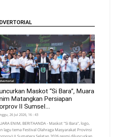
DVERTORIAL
dvertorial
uncurkan Maskot “Si Bara”, Muara
nim Matangkan Persiapan
orprov II Sumsel...
nggu, 26 Jul 2026, 16 : 43
ARA ENIM, BERITAANDA - Maskot "Si Bara", logo,
n lagu tema Festival Olahraga Masyarakat Provinsi
orprov) II Sumatera Selatan 2026 resmi diluncurkan