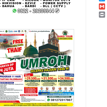
Twitt
Gmai
Print