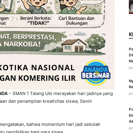
K
Pe
Di
N
Ju
Ny
Ke
NDA
– SMAN 1 Talang Ubi merayakan hari jadinya yang
Ju
n dan penampilan kreativitas siswa, Senin
Po
Em
da
 mengatakan, bahwa momentum hari jadi sekolah
Ju
u pendidikan bagi para siswa.