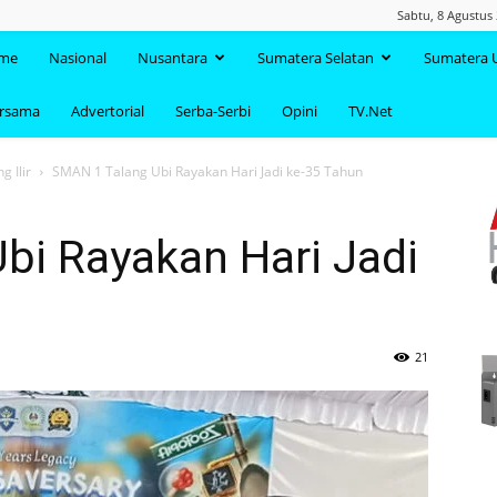
Sabtu, 8 Agustus
TAANDA.NET
me
Nasional
Nusantara
Sumatera Selatan
Sumatera 
ersama
Advertorial
Serba-Serbi
Opini
TV.Net
 Ilir
SMAN 1 Talang Ubi Rayakan Hari Jadi ke-35 Tahun
bi Rayakan Hari Jadi
21