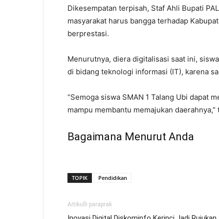
Dikesempatan terpisah, Staf Ahli Bupati P
masyarakat harus bangga terhadap Kabupat
berprestasi.
Menurutnya, diera digitalisasi saat ini, si
di bidang teknologi informasi (IT), karena 
“Semoga siswa SMAN 1 Talang Ubi dapat m
mampu membantu memajukan daerahnya,” t
Bagaimana Menurut Anda
TOPIK
Pendidikan
Artikulli paraprak
Inovasi Digital Diskominfo Kerinci Jadi Rujukan