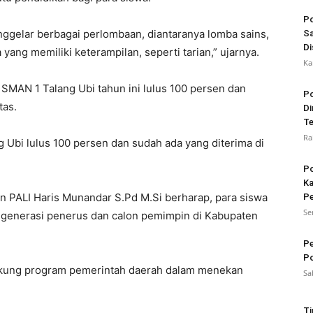
Po
enggelar berbagai perlombaan, diantaranya lomba sains,
Sa
Di
yang memiliki keterampilan, seperti tarian,” ujarnya.
Ka
SMAN 1 Talang Ubi tahun ini lulus 100 persen dan
Po
tas.
Di
Te
Ra
g Ubi lulus 100 persen dan sudah ada yang diterima di
Po
Ka
 PALI Haris Munandar S.Pd M.Si berharap, para siswa
Pe
Se
 generasi penerus dan calon pemimpin di Kabupaten
Pe
Po
kung program pemerintah daerah dalam menekan
Sa
Ti