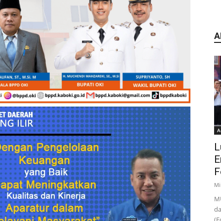
A
A
L
E
F
Mi
MU
da
(F