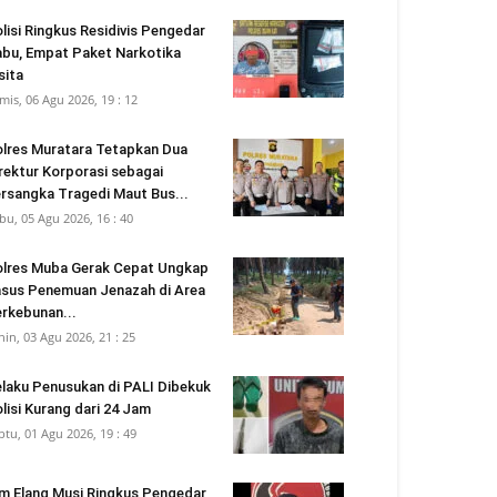
lisi Ringkus Residivis Pengedar
bu, Empat Paket Narkotika
sita
mis, 06 Agu 2026, 19 : 12
lres Muratara Tetapkan Dua
rektur Korporasi sebagai
rsangka Tragedi Maut Bus...
bu, 05 Agu 2026, 16 : 40
lres Muba Gerak Cepat Ungkap
sus Penemuan Jenazah di Area
rkebunan...
nin, 03 Agu 2026, 21 : 25
laku Penusukan di PALI Dibekuk
lisi Kurang dari 24 Jam
btu, 01 Agu 2026, 19 : 49
m Elang Musi Ringkus Pengedar