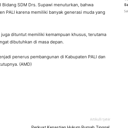
ALI Bidang SDM Drs. Supawi menuturkan, bahwa
Sa
Sa
en PALI karena memiliki banyak generasi muda yang
swa juga dituntut memiliki kemampuan khusus, terutama
sangat dibutuhkan di masa depan.
enjadi penerus pembangunan di Kabupaten PALI dan
utupnya. (AMD)
Artikulli tjetër
Perkuat Kepastian Hukum Rumah Tinggal,