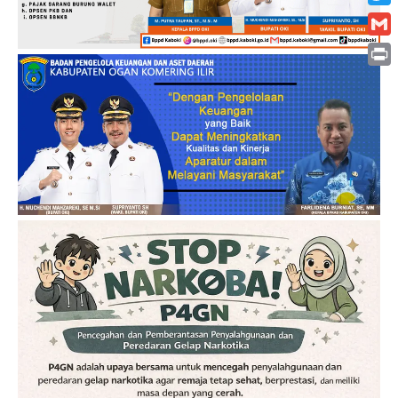
Twitt
Gmai
Print