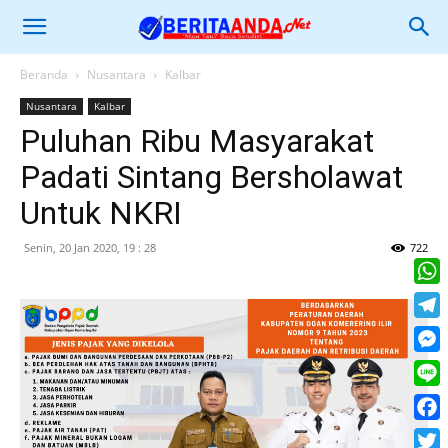
Beranda
Nusantara
Kalbar
Nusantara
Kalbar
Puluhan Ribu Masyarakat
Padati Sintang Bersholawat
Untuk NKRI
Senin, 20 Jan 2020, 19 : 28
722
What
Tele
Mess
Line
Face