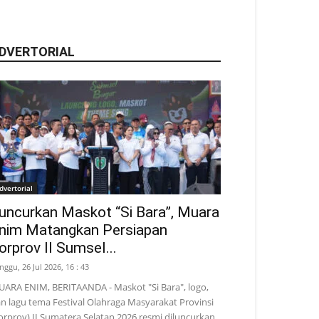
DVERTORIAL
dvertorial
uncurkan Maskot “Si Bara”, Muara
nim Matangkan Persiapan
orprov II Sumsel...
nggu, 26 Jul 2026, 16 : 43
ARA ENIM, BERITAANDA - Maskot "Si Bara", logo,
n lagu tema Festival Olahraga Masyarakat Provinsi
orprov) II Sumatera Selatan 2026 resmi diluncurkan