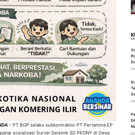
K
Sa
Ro
Di
Sa
Du
Te
Sa
Sa
Pe
Di
NDA
– PT BGP selaku subkontraktor PT Pertamina EP
N
elar sosialisasi Survei Seismik 3D PEONY di Desa
Ju