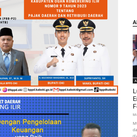
A
A
L
E
F
Mi
MU
da
(F