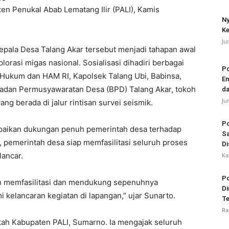
en Penukal Abab Lematang Ilir (PALI), Kamis
Ny
Ke
Ju
epala Desa Talang Akar tersebut menjadi tahapan awal
asi migas nasional. Sosialisasi dihadiri berbagai
Po
 Hukum dan HAM RI, Kapolsek Talang Ubi, Babinsa,
Em
Badan Permusyawaratan Desa (BPD) Talang Akar, tokoh
da
Ju
ng berada di jalur rintisan survei seismik.
Po
paikan dukungan penuh pemerintah desa terhadap
Sa
 pemerintah desa siap memfasilitasi seluruh proses
Di
lancar.
Ka
Po
n memfasilitasi dan mendukung sepenuhnya
Di
 kelancaran kegiatan di lapangan,” ujar Sunarto.
Te
Ra
ntah Kabupaten PALI, Sumarno. Ia mengajak seluruh