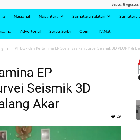
Sabtu, 8 Agustus
TAANDA.NET
me
Nasional
Nusantara
Sumatera Selatan
Sumatera 
ersama
Advertorial
Serba-Serbi
Opini
TV.Net
 Ilir
PT BGP dan Pertamina EP Sosialisasikan Survei Seismik 3D PEONY di Des
tamina EP
urvei Seismik 3D
alang Akar
29