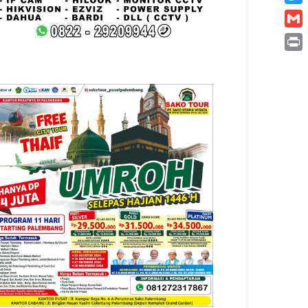
Twitt
Gmai
Print