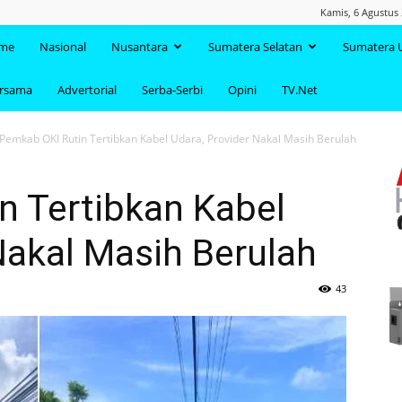
Kamis, 6 Agustus 
TAANDA.NET
me
Nasional
Nusantara
Sumatera Selatan
Sumatera 
ersama
Advertorial
Serba-Serbi
Opini
TV.Net
Pemkab OKI Rutin Tertibkan Kabel Udara, Provider Nakal Masih Berulah
n Tertibkan Kabel
Nakal Masih Berulah
43