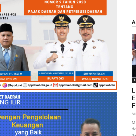
A
A
L
E
F
Mi
MU
da
(F