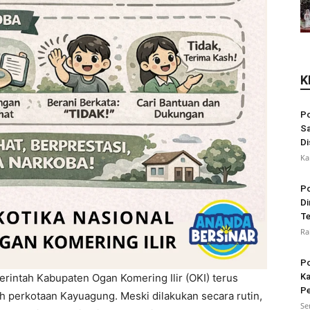
K
Po
Sa
Di
Ka
Po
Di
Te
Ra
Po
rintah Kabupaten Ogan Komering Ilir (OKI) terus
Ka
Pe
h perkotaan Kayuagung. Meski dilakukan secara rutin,
Se