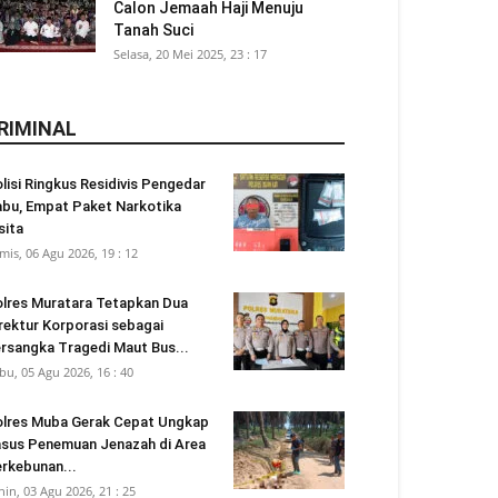
Calon Jemaah Haji Menuju
Tanah Suci
Selasa, 20 Mei 2025, 23 : 17
RIMINAL
lisi Ringkus Residivis Pengedar
bu, Empat Paket Narkotika
sita
mis, 06 Agu 2026, 19 : 12
lres Muratara Tetapkan Dua
rektur Korporasi sebagai
rsangka Tragedi Maut Bus...
bu, 05 Agu 2026, 16 : 40
lres Muba Gerak Cepat Ungkap
sus Penemuan Jenazah di Area
rkebunan...
nin, 03 Agu 2026, 21 : 25