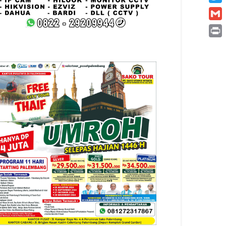
Twitt
Gmai
Print