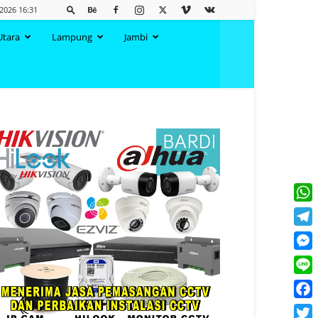
2026 16:31
Utara
Lampung
Jambi
What
Tele
Mess
Line
Face