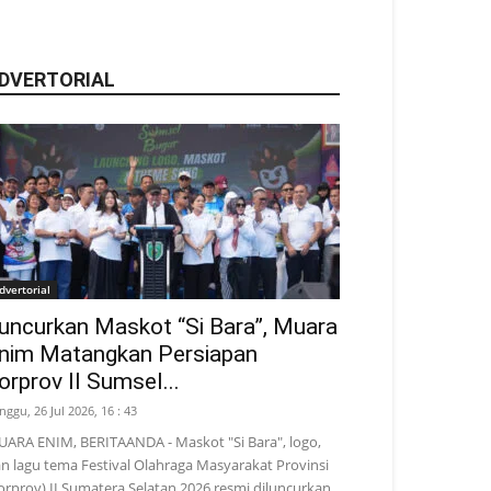
DVERTORIAL
dvertorial
uncurkan Maskot “Si Bara”, Muara
nim Matangkan Persiapan
orprov II Sumsel...
nggu, 26 Jul 2026, 16 : 43
ARA ENIM, BERITAANDA - Maskot "Si Bara", logo,
n lagu tema Festival Olahraga Masyarakat Provinsi
orprov) II Sumatera Selatan 2026 resmi diluncurkan