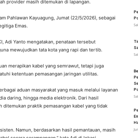
h provider masih ditemukan di lapangan.
Pe
akam Pahlawan Kayuagung, Jumat (22/5/2026), sebagai
Po
Sa
egitiga Emas.
I, Adi Yanto mengatakan, penataan tersebut
Ti
Sa
guna mewujudkan tata kota yang rapi dan tertib.
Sa
juan merapikan kabel yang semrawut, tetapi juga
Be
uhi ketentuan pemasangan jaringan utilitas.
Pe
Se
erbagai aduan masyarakat yang masuk melalui layanan
Po
Sa
ia daring, hingga media elektronik. Dari hasil
h ditemukan praktik pemasangan kabel yang tidak
Pe
Em
Ha
nsisten. Namun, berdasarkan hasil pemantauan, masih
Ju
bel secara serampangan,” kata Adi di lokasi