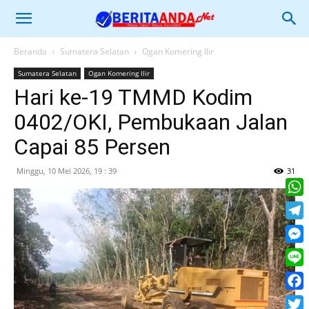
Beranda
Sumatera Selatan
Ogan Komering Ilir
Sumatera Selatan
Ogan Komering Ilir
Hari ke-19 TMMD Kodim
0402/OKI, Pembukaan Jalan
Capai 85 Persen
Minggu, 10 Mei 2026, 19 : 39
31
What
Tele
Mess
Line
Face