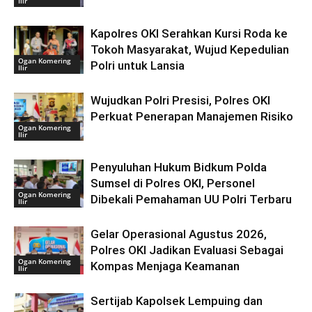
Ilir
Kapolres OKI Serahkan Kursi Roda ke
Tokoh Masyarakat, Wujud Kepedulian
Ogan Komering
Polri untuk Lansia
Ilir
Wujudkan Polri Presisi, Polres OKI
Perkuat Penerapan Manajemen Risiko
Ogan Komering
Ilir
Penyuluhan Hukum Bidkum Polda
Sumsel di Polres OKI, Personel
Ogan Komering
Dibekali Pemahaman UU Polri Terbaru
Ilir
Gelar Operasional Agustus 2026,
Polres OKI Jadikan Evaluasi Sebagai
Ogan Komering
Kompas Menjaga Keamanan
Ilir
Sertijab Kapolsek Lempuing dan