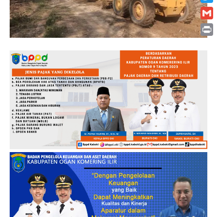
Twitt
Gmai
Print