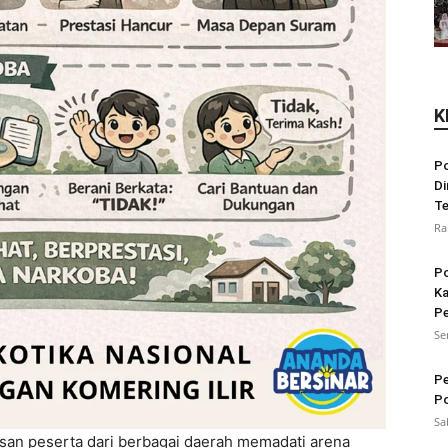
K
Po
Di
Te
Ra
Po
Ka
Pe
Se
Pe
Po
Sa
san peserta dari berbagai daerah memadati arena