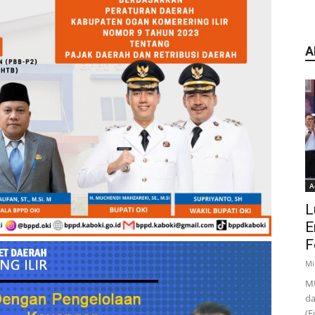
A
A
L
E
F
Mi
MU
da
(F