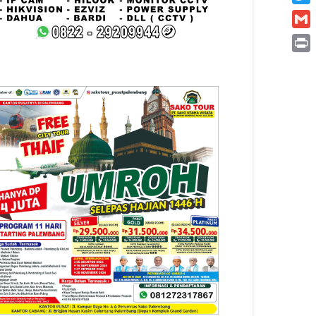
Twitt
Gmai
Print