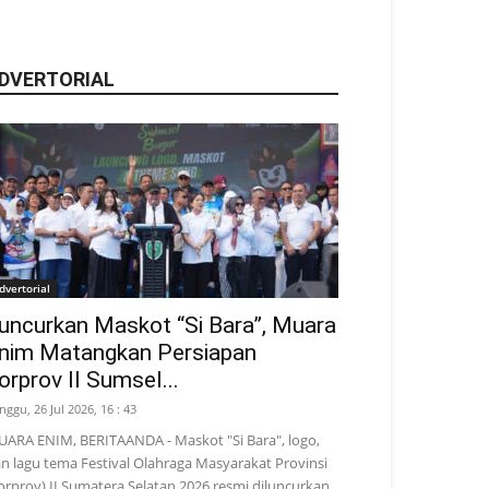
DVERTORIAL
dvertorial
uncurkan Maskot “Si Bara”, Muara
nim Matangkan Persiapan
orprov II Sumsel...
nggu, 26 Jul 2026, 16 : 43
ARA ENIM, BERITAANDA - Maskot "Si Bara", logo,
n lagu tema Festival Olahraga Masyarakat Provinsi
orprov) II Sumatera Selatan 2026 resmi diluncurkan