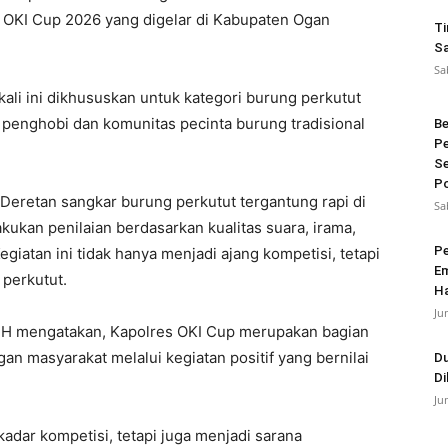
 OKI Cup 2026 yang digelar di Kabupaten Ogan
Ti
Sa
Sa
ali ini dikhususkan untuk kategori burung perkutut
a penghobi dan komunitas pecinta burung tradisional
Be
Pe
Se
Po
Deretan sangkar burung perkutut tergantung rapi di
Sa
kukan penilaian berdasarkan kualitas suara, irama,
Pe
iatan ini tidak hanya menjadi ajang kompetisi, tetapi
Em
 perkutut.
Ha
Ju
MH mengatakan, Kapolres OKI Cup merupakan bagian
n masyarakat melalui kegiatan positif yang bernilai
Du
Di
Ju
adar kompetisi, tetapi juga menjadi sarana