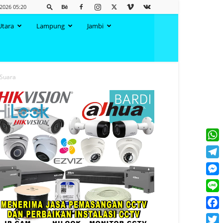
2026 05:20
Utara
Lampung
Jambi
 Suara
What
Tele
Mess
Line
Face