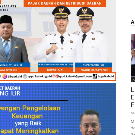
A
A
L
E
F
Mi
MU
da
(F