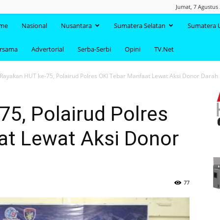
Jumat, 7 Agustus
TAANDA.NET
me
Nasional
Nusantara
Sumatera Selatan
Sumatera 
ersama
Advertorial
Serba-Serbi
Opini
TV.Net
Rayakan HUT ke-75, Polairud Polres OKI Tebar Manfaat Lewat Aksi Donor Darah
5, Polairud Polres
at Lewat Aksi Donor
77