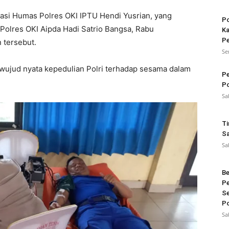
asi Humas Polres OKI IPTU Hendi Yusrian, yang
Po
olres OKI Aipda Hadi Satrio Bangsa, Rabu
Ka
Pe
 tersebut.
Se
wujud nyata kepedulian Polri terhadap sesama dalam
Pe
Po
Sa
Ti
Sa
Sa
Be
Pe
Se
Po
Sa