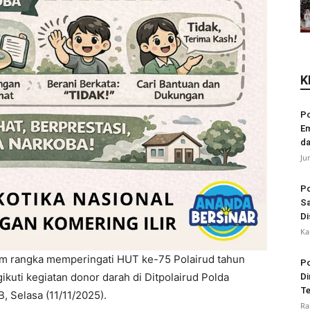
K
Po
Em
da
Ju
Po
Sa
Di
Ka
m rangka memperingati HUT ke-75 Polairud tahun
Po
kuti kegiatan donor darah di Ditpolairud Polda
Di
Te
, Selasa (11/11/2025).
Ra