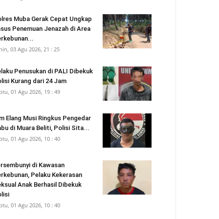
lres Muba Gerak Cepat Ungkap
sus Penemuan Jenazah di Area
rkebunan...
nin, 03 Agu 2026, 21 : 25
laku Penusukan di PALI Dibekuk
lisi Kurang dari 24 Jam
btu, 01 Agu 2026, 19 : 49
m Elang Musi Ringkus Pengedar
bu di Muara Beliti, Polisi Sita...
btu, 01 Agu 2026, 10 : 40
rsembunyi di Kawasan
rkebunan, Pelaku Kekerasan
ksual Anak Berhasil Dibekuk
lisi
btu, 01 Agu 2026, 10 : 40