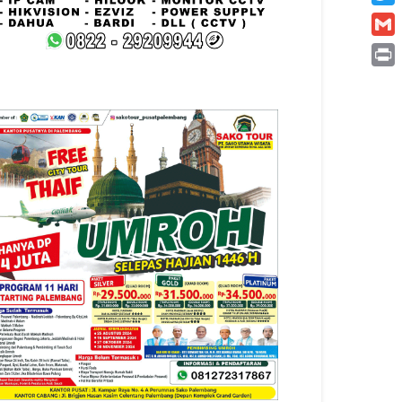
Twitt
Gmai
Print