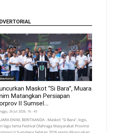
DVERTORIAL
dvertorial
uncurkan Maskot “Si Bara”, Muara
nim Matangkan Persiapan
orprov II Sumsel...
nggu, 26 Jul 2026, 16 : 43
ARA ENIM, BERITAANDA - Maskot "Si Bara", logo,
n lagu tema Festival Olahraga Masyarakat Provinsi
orprov) II Sumatera Selatan 2026 resmi diluncurkan