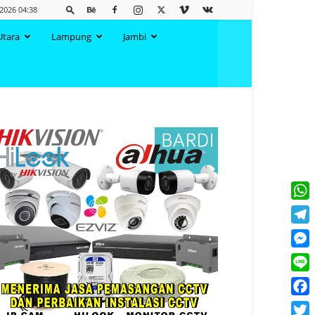
 2026 04:38
Utara
Lampung
Jambi
What
Tele
Mess
Line
Face