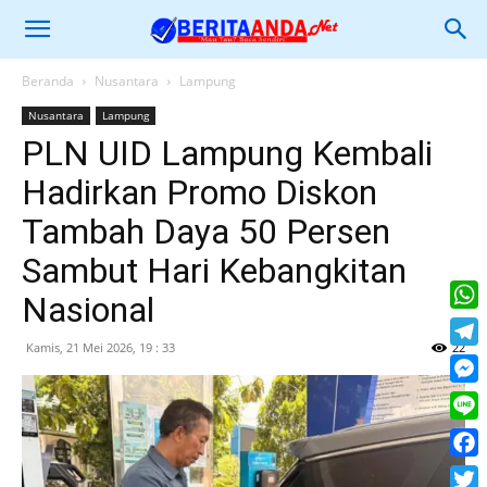
Beranda
Nusantara
Lampung
Nusantara
Lampung
PLN UID Lampung Kembali
Hadirkan Promo Diskon
Tambah Daya 50 Persen
Sambut Hari Kebangkitan
Nasional
What
Kamis, 21 Mei 2026, 19 : 33
22
Tele
Mess
Line
Face