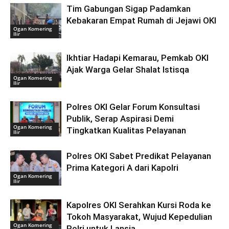
Tim Gabungan Sigap Padamkan
Kebakaran Empat Rumah di Jejawi OKI
Ogan Komering
Ilir
Ikhtiar Hadapi Kemarau, Pemkab OKI
Ajak Warga Gelar Shalat Istisqa
Ogan Komering
Ilir
Polres OKI Gelar Forum Konsultasi
Publik, Serap Aspirasi Demi
Ogan Komering
Tingkatkan Kualitas Pelayanan
Ilir
Polres OKI Sabet Predikat Pelayanan
Prima Kategori A dari Kapolri
Ogan Komering
Ilir
Kapolres OKI Serahkan Kursi Roda ke
Tokoh Masyarakat, Wujud Kepedulian
Ogan Komering
Polri untuk Lansia