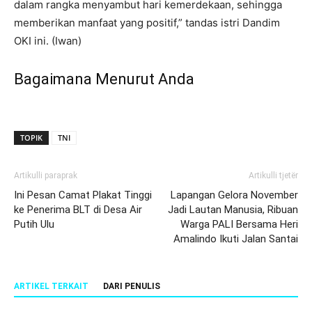
dalam rangka menyambut hari kemerdekaan, sehingga
memberikan manfaat yang positif,” tandas istri Dandim
OKI ini. (Iwan)
Bagaimana Menurut Anda
TOPIK
TNI
Artikulli paraprak
Artikulli tjetër
Ini Pesan Camat Plakat Tinggi
Lapangan Gelora November
ke Penerima BLT di Desa Air
Jadi Lautan Manusia, Ribuan
Putih Ulu
Warga PALI Bersama Heri
Amalindo Ikuti Jalan Santai
ARTIKEL TERKAIT
DARI PENULIS