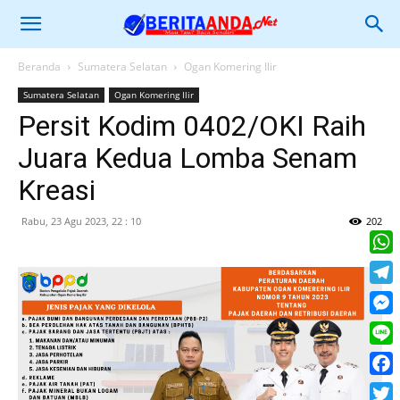
Beranda
Sumatera Selatan
Ogan Komering Ilir
Sumatera Selatan
Ogan Komering Ilir
Persit Kodim 0402/OKI Raih
Juara Kedua Lomba Senam
Kreasi
Rabu, 23 Agu 2023, 22 : 10
202
What
Tele
Mess
Line
Face