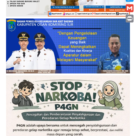
Twitt
Gmai
Print