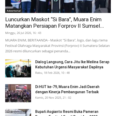
Advertorial
Luncurkan Maskot “Si Bara”, Muara Enim
Matangkan Persiapan Forprov II Sumsel...
Minggu, 26 Jul 2026, 16 : 43
MUARA ENIM, BERITAANDA - Maskot "Si Bara", logo, dan lagu tema
Festival Olahraga Masyarakat Provinsi (Forprov) II Sumatera Selatan
2026 resmi diluncurkan sebagai penanda...
Dialog Langsung, Cara Jitu Ike Meilina Serap
Kebutuhan Urgensi Masyarakat Dapilnya
Rabu, 18 Feb 2026, 10 : 48
Di HUT ke-79, Muara Enim Jadi Daerah
dengan Kinerja Pembangunan Terbaik
Kamis, 20 Nov 2025, 21 : 02
Bupati Asgianto Resmi Buka Pameran