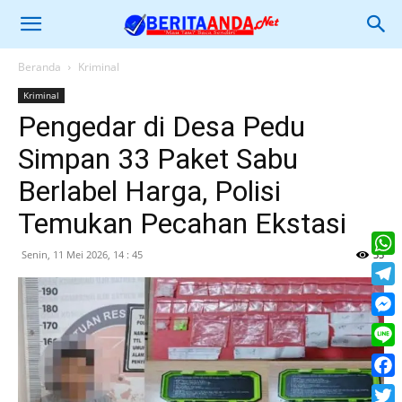
Beranda
Kriminal
Kriminal
Pengedar di Desa Pedu
Simpan 33 Paket Sabu
Berlabel Harga, Polisi
Temukan Pecahan Ekstasi
Senin, 11 Mei 2026, 14 : 45
35
What
Tele
Mess
Line
Face