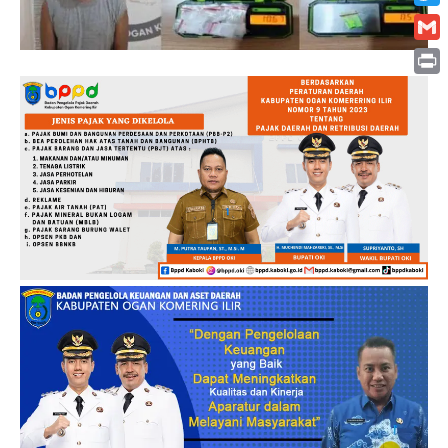
Twitt
Gmai
Print