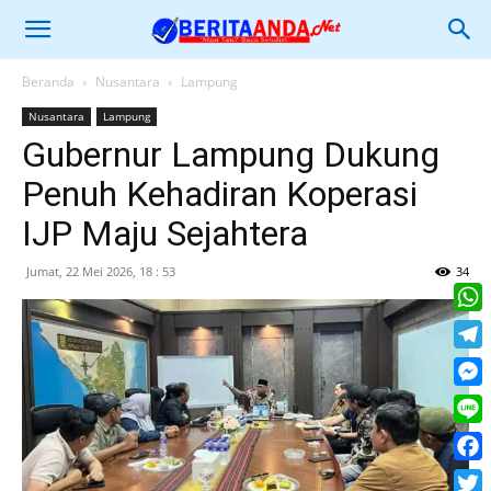
Beranda
Nusantara
Lampung
Nusantara
Lampung
Gubernur Lampung Dukung
Penuh Kehadiran Koperasi
IJP Maju Sejahtera
Jumat, 22 Mei 2026, 18 : 53
34
What
Tele
Mess
Line
Face