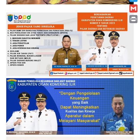
Twitt
Gmai
Print