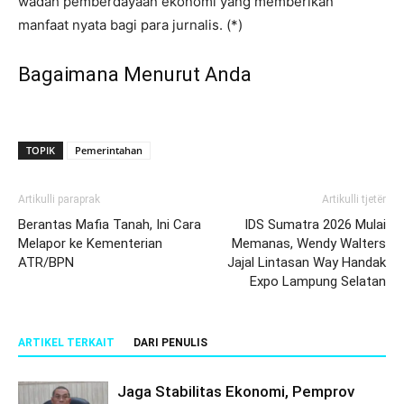
wadah pemberdayaan ekonomi yang memberikan
manfaat nyata bagi para jurnalis. (*)
Bagaimana Menurut Anda
TOPIK
Pemerintahan
Artikulli paraprak
Artikulli tjetër
Berantas Mafia Tanah, Ini Cara
IDS Sumatra 2026 Mulai
Melapor ke Kementerian
Memanas, Wendy Walters
ATR/BPN
Jajal Lintasan Way Handak
Expo Lampung Selatan
ARTIKEL TERKAIT
DARI PENULIS
Jaga Stabilitas Ekonomi, Pemprov