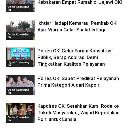
Kebakaran Empat Rumah di Jejawi OKI
Ogan Komering
Ilir
Ikhtiar Hadapi Kemarau, Pemkab OKI
Ajak Warga Gelar Shalat Istisqa
Ogan Komering
Ilir
Polres OKI Gelar Forum Konsultasi
Publik, Serap Aspirasi Demi
Ogan Komering
Tingkatkan Kualitas Pelayanan
Ilir
Polres OKI Sabet Predikat Pelayanan
Prima Kategori A dari Kapolri
Ogan Komering
Ilir
Kapolres OKI Serahkan Kursi Roda ke
Tokoh Masyarakat, Wujud Kepedulian
Ogan Komering
Polri untuk Lansia
Ilir