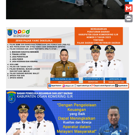
Twitt
Gmai
Print