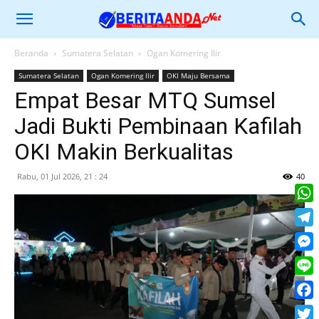
Beranda
Sumatera Selatan
Ogan Komering Ilir
Sumatera Selatan
Ogan Komering Ilir
OKI Maju Bersama
Empat Besar MTQ Sumsel
Jadi Bukti Pembinaan Kafilah
OKI Makin Berkualitas
Rabu, 01 Jul 2026, 21 : 24
40
What
Tele
Mess
Line
Face