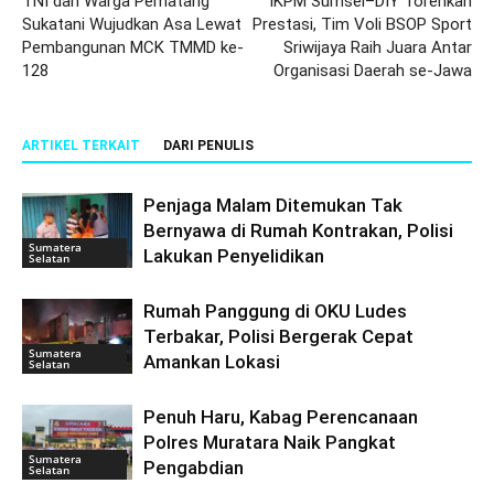
TNI dan Warga Pematang
IKPM Sumsel–DIY Torehkan
Sukatani Wujudkan Asa Lewat
Prestasi, Tim Voli BSOP Sport
Pembangunan MCK TMMD ke-
Sriwijaya Raih Juara Antar
128
Organisasi Daerah se-Jawa
ARTIKEL TERKAIT
DARI PENULIS
Penjaga Malam Ditemukan Tak
Bernyawa di Rumah Kontrakan, Polisi
Sumatera
Lakukan Penyelidikan
Selatan
Rumah Panggung di OKU Ludes
Terbakar, Polisi Bergerak Cepat
Sumatera
Amankan Lokasi
Selatan
Penuh Haru, Kabag Perencanaan
Polres Muratara Naik Pangkat
Sumatera
Pengabdian
Selatan