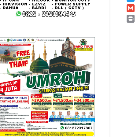
Twitt
Gmai
Print