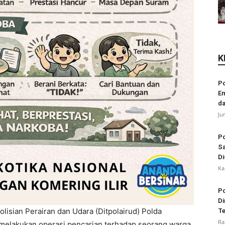
K
Po
Em
da
Ju
Po
Sa
Di
Ka
Po
Di
olisian Perairan dan Udara (Ditpolairud) Polda
Te
Ra
 melakukan operasi pencarian terhadap seorang warga