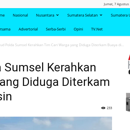
Jumat, 7 Agustus
TAANDA.NET
me
Nasional
Nusantara
Sumatera Selatan
Sumatera 
ersama
Advertorial
Serba-Serbi
Opini
TV.Net
rud Polda Sumsel Kerahkan Tim Cari Warga yang Diduga Diterkam Buaya di...
da Sumsel Kerahkan
yang Diduga Diterkam
sin
233