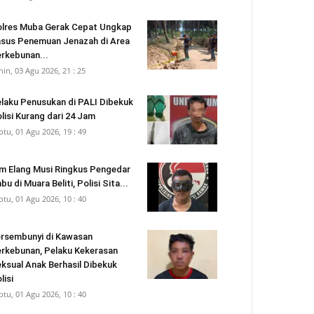
lres Muba Gerak Cepat Ungkap
sus Penemuan Jenazah di Area
rkebunan...
nin, 03 Agu 2026, 21 : 25
laku Penusukan di PALI Dibekuk
lisi Kurang dari 24 Jam
btu, 01 Agu 2026, 19 : 49
m Elang Musi Ringkus Pengedar
bu di Muara Beliti, Polisi Sita...
btu, 01 Agu 2026, 10 : 40
rsembunyi di Kawasan
rkebunan, Pelaku Kekerasan
ksual Anak Berhasil Dibekuk
lisi
btu, 01 Agu 2026, 10 : 40