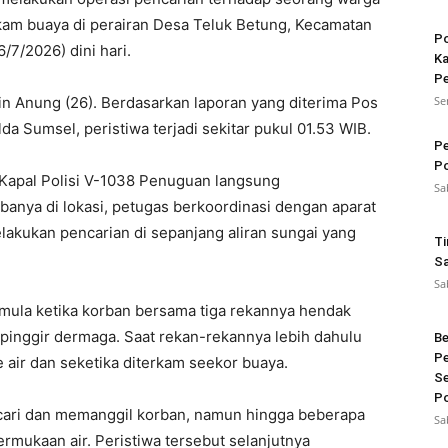
rkam buaya di perairan Desa Teluk Betung, Kecamatan
Po
/7/2026) dini hari.
Ka
Pe
n Anung (26). Berdasarkan laporan yang diterima Pos
Se
a Sumsel, peristiwa terjadi sekitar pukul 01.53 WIB.
Pe
Po
 Kapal Polisi V-1038 Penuguan langsung
Sa
ibanya di lokasi, petugas berkoordinasi dengan aparat
elakukan pencarian di sepanjang aliran sungai yang
Ti
Sa
Sa
rmula ketika korban bersama tiga rekannya hendak
pinggir dermaga. Saat rekan-rekannya lebih dahulu
Be
Pe
 air dan seketika diterkam seekor buaya.
Se
Po
ari dan memanggil korban, namun hingga beberapa
Sa
permukaan air. Peristiwa tersebut selanjutnya