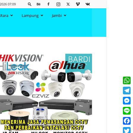
 2026 07:09
Utara
Lampung
Jambi
What
Tele
Mess
Line
Face