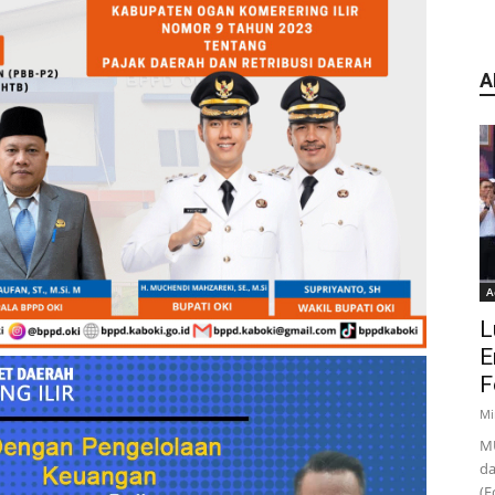
A
A
L
E
F
Mi
MU
da
(F