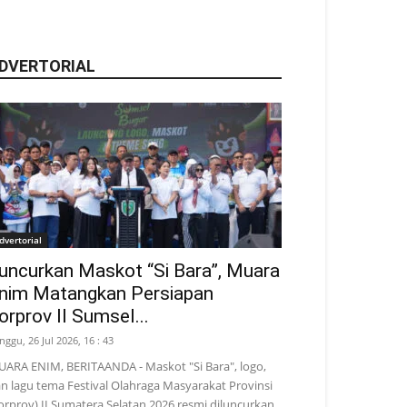
DVERTORIAL
dvertorial
uncurkan Maskot “Si Bara”, Muara
nim Matangkan Persiapan
orprov II Sumsel...
nggu, 26 Jul 2026, 16 : 43
ARA ENIM, BERITAANDA - Maskot "Si Bara", logo,
n lagu tema Festival Olahraga Masyarakat Provinsi
orprov) II Sumatera Selatan 2026 resmi diluncurkan