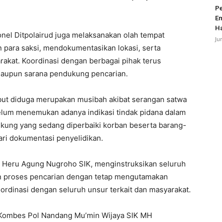
Pe
Em
Ha
sonel Ditpolairud juga melaksanakan olah tempat
Ju
 para saksi, mendokumentasikan lokasi, serta
kat. Koordinasi dengan berbagai pihak terus
maupun sarana pendukung pencarian.
sebut diduga merupakan musibah akibat serangan satwa
si belum menemukan adanya indikasi tindak pidana dalam
jukung yang sedang diperbaiki korban beserta barang-
dari dokumentasi penyelidikan.
l Heru Agung Nugroho SIK, menginstruksikan seluruh
n proses pencarian dengan tetap mengutamakan
rdinasi dengan seluruh unsur terkait dan masyarakat.
 Kombes Pol Nandang Mu’min Wijaya SIK MH