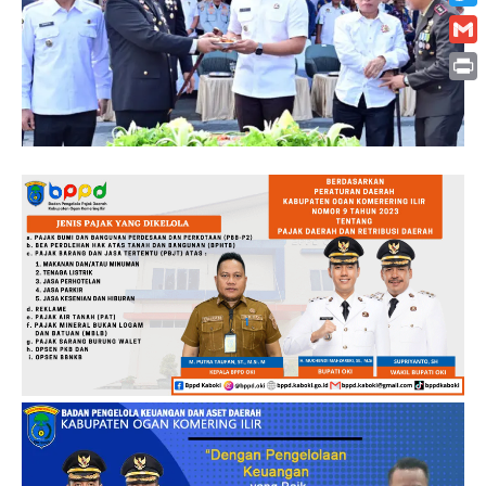
Twitt
Gmai
Print