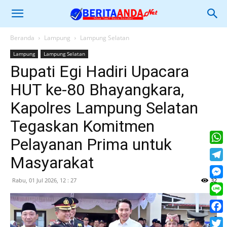
Beranda
Lampung
Lampung Selatan
Lampung
Lampung Selatan
Bupati Egi Hadiri Upacara
HUT ke-80 Bhayangkara,
Kapolres Lampung Selatan
Tegaskan Komitmen
Pelayanan Prima untuk
What
Masyarakat
Tele
Rabu, 01 Jul 2026, 12 : 27
32
Mess
Line
Face