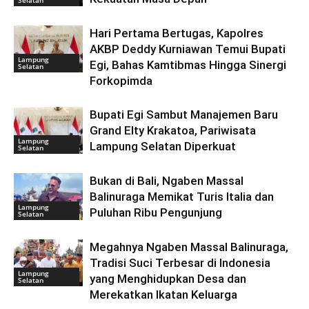
Selatan
Hari Pertama Bertugas, Kapolres
AKBP Deddy Kurniawan Temui Bupati
Lampung
Egi, Bahas Kamtibmas Hingga Sinergi
Selatan
Forkopimda
Bupati Egi Sambut Manajemen Baru
Grand Elty Krakatoa, Pariwisata
Lampung
Lampung Selatan Diperkuat
Selatan
Bukan di Bali, Ngaben Massal
Balinuraga Memikat Turis Italia dan
Lampung
Puluhan Ribu Pengunjung
Selatan
Megahnya Ngaben Massal Balinuraga,
Tradisi Suci Terbesar di Indonesia
Lampung
yang Menghidupkan Desa dan
Selatan
Merekatkan Ikatan Keluarga