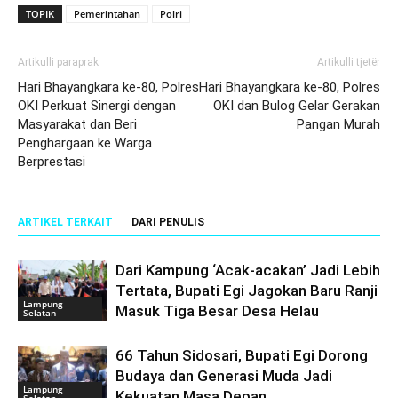
TOPIK
Pemerintahan
Polri
Artikulli paraprak
Artikulli tjetër
Hari Bhayangkara ke-80, Polres
Hari Bhayangkara ke-80, Polres
OKI Perkuat Sinergi dengan
OKI dan Bulog Gelar Gerakan
Masyarakat dan Beri
Pangan Murah
Penghargaan ke Warga
Berprestasi
ARTIKEL TERKAIT
DARI PENULIS
Dari Kampung ‘Acak-acakan’ Jadi Lebih
Tertata, Bupati Egi Jagokan Baru Ranji
Lampung
Masuk Tiga Besar Desa Helau
Selatan
66 Tahun Sidosari, Bupati Egi Dorong
Budaya dan Generasi Muda Jadi
Lampung
Kekuatan Masa Depan