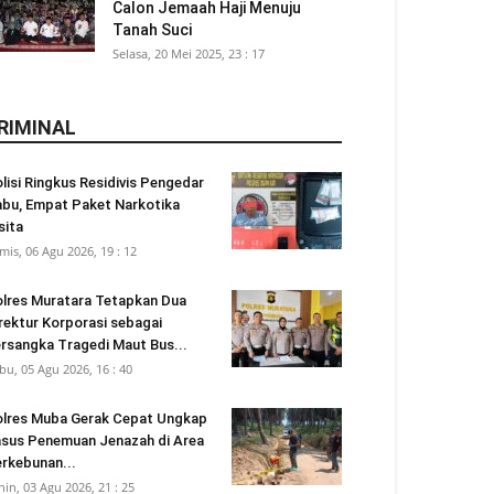
Calon Jemaah Haji Menuju
Tanah Suci
Selasa, 20 Mei 2025, 23 : 17
RIMINAL
lisi Ringkus Residivis Pengedar
bu, Empat Paket Narkotika
sita
mis, 06 Agu 2026, 19 : 12
lres Muratara Tetapkan Dua
rektur Korporasi sebagai
rsangka Tragedi Maut Bus...
bu, 05 Agu 2026, 16 : 40
lres Muba Gerak Cepat Ungkap
sus Penemuan Jenazah di Area
rkebunan...
nin, 03 Agu 2026, 21 : 25