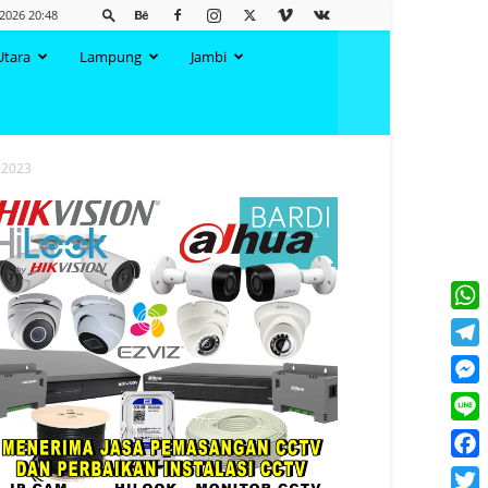
2026 20:48
Utara
Lampung
Jambi
 2023
What
Tele
Mess
Line
Face