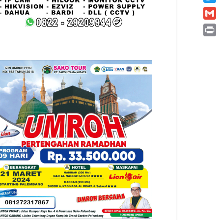
Twitt
Gmai
Print