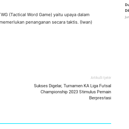
Du
Di
 TWG (Tactical Word Game) yaitu upaya dalam
Ju
u memerlukan penanganan secara taktis. (Iwan)
Artikulli tjetër
Sukses Digelar, Turnamen KA Liga Futsal
Championship 2023 Stimulus Pemain
Berprestasi