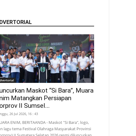
DVERTORIAL
dvertorial
uncurkan Maskot “Si Bara”, Muara
nim Matangkan Persiapan
orprov II Sumsel...
nggu, 26 Jul 2026, 16 : 43
ARA ENIM, BERITAANDA - Maskot "Si Bara", logo,
n lagu tema Festival Olahraga Masyarakat Provinsi
orprov) II Sumatera Selatan 2026 resmi diluncurkan