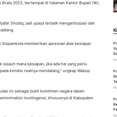
Brata 2023, bertempat di halaman Kantor Bupati OKI,
Djafar Shodiq, jadi upaya terbaik mengantisipasi dan
ndatang.
K
i Sispamkota memberikan apresiasi atas kesiapan
Po
Sa
Di
Ka
k sejauh mana kesiapan, jika ada hal yang perlu
n pada kondisi realnya mendatang,” ungkap Wabup
Po
Di
Te
Ra
asi ini sebagai bukti komitmen negara dalam
minimalisir kontingensi, khususnya di Kabupaten
Po
Ka
Pe
Se