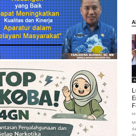
A
A
L
E
F
Mi
MU
da
(F