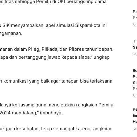
sifitas sehingga Pemilu di OKI berlangsung damai
Pe
Po
o SIK menyampaikan, apel simulasi Sispamkota ini
Sa
engamanan.
Ti
Sa
nan dalam Pileg, Pilkada, dan Pilpres tahun depan.
Sa
 apa dan bertanggung jawab kepada siapa,” ungkap
Be
Pe
n komunikasi yang baik agar tahapan bisa terlaksana
Se
Po
Sa
u adanya kerjasama guna menciptakan rangkaian Pemilu
Pe
n 2024 mendatang,” imbuhnya.
Em
Ha
tuk jaga kesehatan, tetap semangat karena rangkaian
Ju