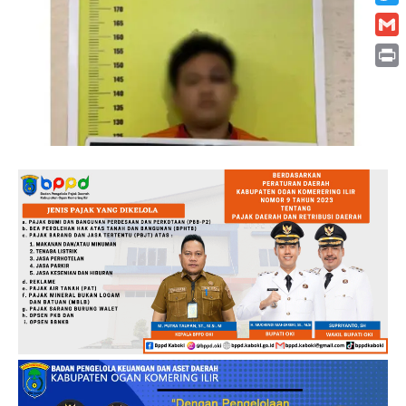
Twitt
Gmai
Print