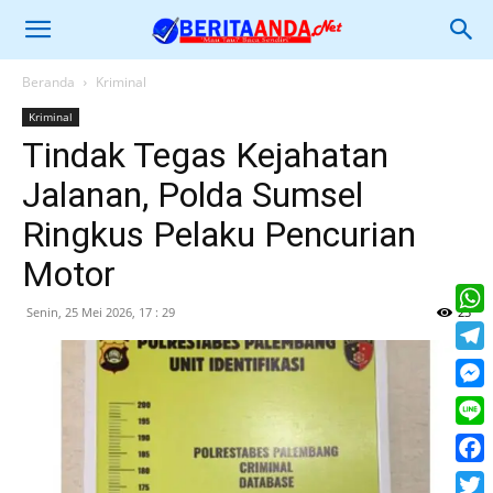
Beranda
Kriminal
Kriminal
Tindak Tegas Kejahatan
Jalanan, Polda Sumsel
Ringkus Pelaku Pencurian
Motor
Senin, 25 Mei 2026, 17 : 29
23
What
Tele
Mess
Line
Face