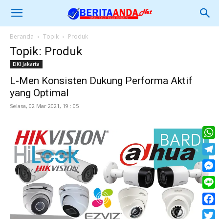
Beranda
Topik
Produk
Topik: Produk
DKI Jakarta
L-Men Konsisten Dukung Performa Aktif
yang Optimal
Selasa, 02 Mar 2021, 19 : 05
What
Tele
Mess
Line
Face