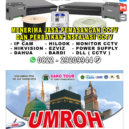
Twitt
Gmai
Print