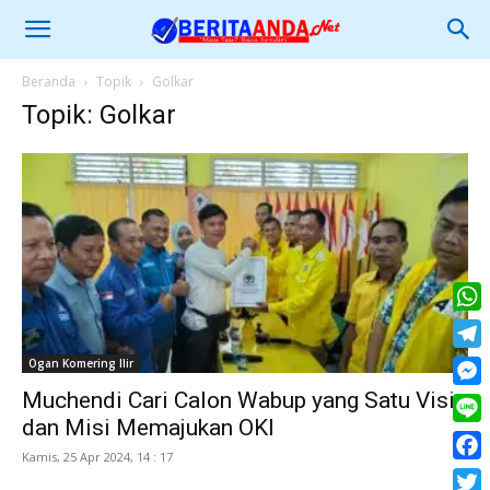
Beranda
Topik
Golkar
Topik: Golkar
What
Tele
Ogan Komering Ilir
Muchendi Cari Calon Wabup yang Satu Visi
Mess
dan Misi Memajukan OKI
Line
Kamis, 25 Apr 2024, 14 : 17
Face