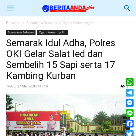
Beranda
Sumatera Selatan
Ogan Komering Ilir
Sumatera Selatan
Ogan Komering Ilir
Semarak Idul Adha, Polres
OKI Gelar Salat Ied dan
Sembelih 15 Sapi serta 17
Kambing Kurban
Rabu, 27 Mei 2026, 14 : 19
31
What
Tele
Mess
Line
Face