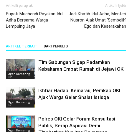
Artikulli paraprak
Artikulli tjetër
Bupati Muchendi Rayakan Idul
Jadi Khatib Idul Adha, Menteri
Adha Bersama Warga
Nusron Ajak Umat ‘Sembelih’
Lempuing Jaya
Ego dan Keserakahan
ARTIKEL TERKAIT
DARI PENULIS
Tim Gabungan Sigap Padamkan
Kebakaran Empat Rumah di Jejawi OKI
Ogan Komering
Ilir
Ikhtiar Hadapi Kemarau, Pemkab OKI
Ajak Warga Gelar Shalat Istisqa
Ogan Komering
Ilir
Polres OKI Gelar Forum Konsultasi
Publik, Serap Aspirasi Demi
Ogan Komering