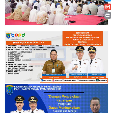
Twitt
Gmai
Print