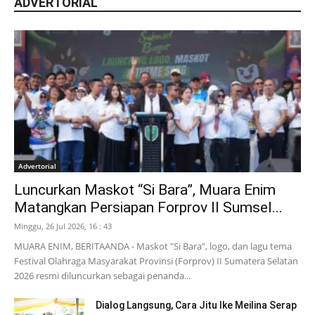
ADVERTORIAL
Advertorial
Luncurkan Maskot “Si Bara”, Muara Enim
Matangkan Persiapan Forprov II Sumsel...
Minggu, 26 Jul 2026, 16 : 43
MUARA ENIM, BERITAANDA - Maskot "Si Bara", logo, dan lagu tema
Festival Olahraga Masyarakat Provinsi (Forprov) II Sumatera Selatan
2026 resmi diluncurkan sebagai penanda...
Dialog Langsung, Cara Jitu Ike Meilina Serap