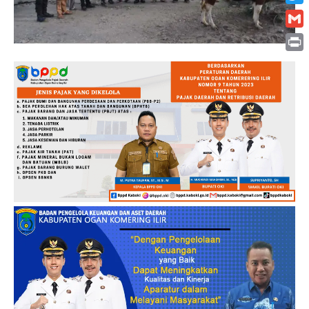
Twitt
Gmai
Print