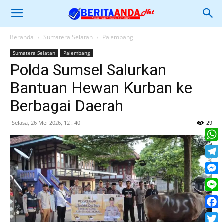
Beranda
Sumatera Selatan
Palembang
Sumatera Selatan
Palembang
Polda Sumsel Salurkan
Bantuan Hewan Kurban ke
Berbagai Daerah
Selasa, 26 Mei 2026, 12 : 40
29
What
Tele
Mess
Line
Face