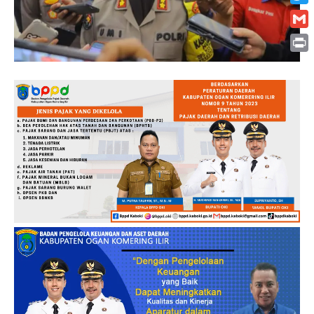
Twitt
Gmai
Print