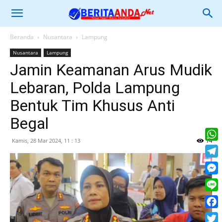
Beranda
Nusantara
Lampung
Nusantara
Lampung
Jamin Keamanan Arus Mudik
Lebaran, Polda Lampung
Bentuk Tim Khusus Anti
Begal
Kamis, 28 Mar 2024, 11 : 13
74
What
Tele
Mess
Line
Face