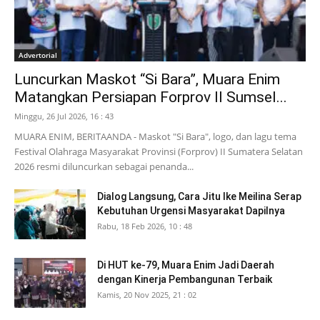
Advertorial
Luncurkan Maskot “Si Bara”, Muara Enim
Matangkan Persiapan Forprov II Sumsel...
Minggu, 26 Jul 2026, 16 : 43
MUARA ENIM, BERITAANDA - Maskot "Si Bara", logo, dan lagu tema
Festival Olahraga Masyarakat Provinsi (Forprov) II Sumatera Selatan
2026 resmi diluncurkan sebagai penanda...
Dialog Langsung, Cara Jitu Ike Meilina Serap
Kebutuhan Urgensi Masyarakat Dapilnya
Rabu, 18 Feb 2026, 10 : 48
Di HUT ke-79, Muara Enim Jadi Daerah
dengan Kinerja Pembangunan Terbaik
Kamis, 20 Nov 2025, 21 : 02