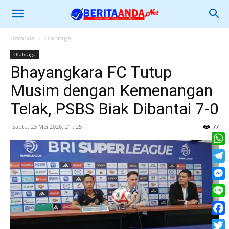
Beranda
Olahraga
Olahraga
Bhayangkara FC Tutup
Musim dengan Kemenangan
Telak, PSBS Biak Dibantai 7-0
Sabtu, 23 Mei 2026, 21 : 25
77
What
Tele
Mess
Line
Face