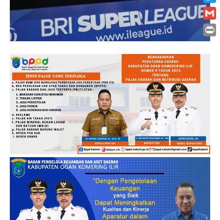
Twitt
Gmai
Print