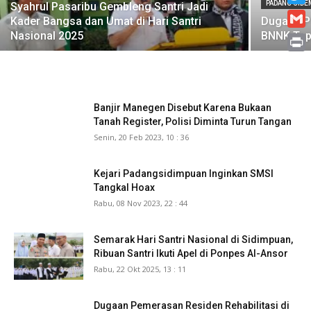
PADANG SID
Syahrul Pasaribu Gembleng Santri Jadi
Twitt
Kader Bangsa dan Umat di Hari Santri
Dugaan Pe
Nasional 2025
BNNK Tap
Gmai
Print
Banjir Manegen Disebut Karena Bukaan
Tanah Register, Polisi Diminta Turun Tangan
Senin, 20 Feb 2023, 10 : 36
Kejari Padangsidimpuan Inginkan SMSI
Tangkal Hoax
Rabu, 08 Nov 2023, 22 : 44
Semarak Hari Santri Nasional di Sidimpuan,
Ribuan Santri Ikuti Apel di Ponpes Al-Ansor
Rabu, 22 Okt 2025, 13 : 11
Dugaan Pemerasan Residen Rehabilitasi di