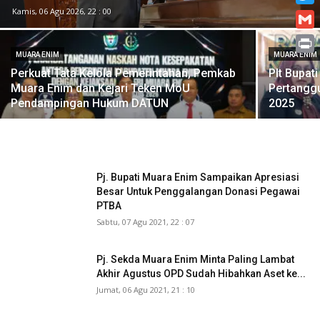
Kamis, 06 Agu 2026, 22 : 00
Twitt
Gmai
MUARA ENIM
MUARA ENIM
Print
Perkuat Tata Kelola Pemerintahan, Pemkab
Plt Bupat
Muara Enim dan Kejari Teken MoU
Pertangg
Pendampingan Hukum DATUN
2025
Pj. Bupati Muara Enim Sampaikan Apresiasi
Besar Untuk Penggalangan Donasi Pegawai
PTBA
Sabtu, 07 Agu 2021, 22 : 07
Pj. Sekda Muara Enim Minta Paling Lambat
Akhir Agustus OPD Sudah Hibahkan Aset ke...
Jumat, 06 Agu 2021, 21 : 10